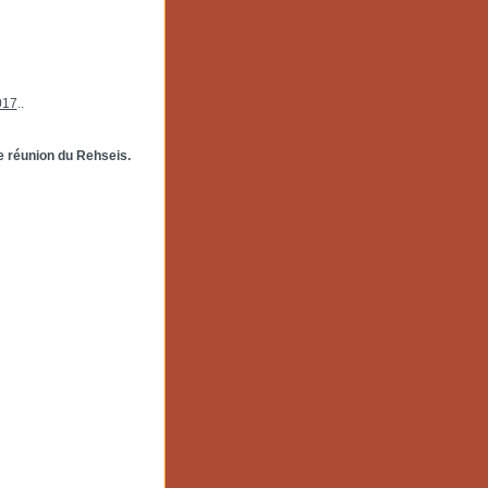
017
..
e réunion du Rehseis.