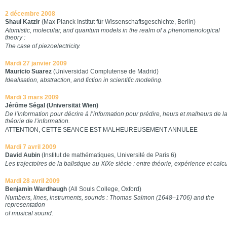
2 décembre 2008
Shaul Katzir
(Max Planck Institut für Wissenschaftsgeschichte, Berlin)
Atomistic, molecular, and quantum models in the realm of a phenomenological
theory :
The case of piezoelectricity.
Mardi 27 janvier 2009
Mauricio Suarez
(Universidad Complutense de Madrid)
Idealisation, abstraction, and fiction in scientific modeling.
Mardi 3 mars 2009
Jérôme Ségal (Universität Wien)
De l’information pour décrire à l’information pour prédire, heurs et malheurs de l
théorie de l’information.
ATTENTION, CETTE SEANCE EST MALHEUREUSEMENT ANNULEE
Mardi 7 avril 2009
David Aubin
(Institut de mathématiques, Université de Paris 6)
Les trajectoires de la balistique au XIXe siècle : entre théorie, expérience et calcu
Mardi 28 avril 2009
Benjamin Wardhaugh
(All Souls College, Oxford)
Numbers, lines, instruments, sounds : Thomas Salmon (1648–1706) and the
representation
of musical sound.