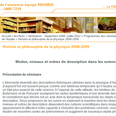
de l’ancienne équipe REHSEIS
Le C
 – UMR 7219
Accueil
>
Archives
>
Séminaires : Septembre 2008–Juillet 2012
>
Programmes des séminai
de l’équipe
> Histoire et philosophie de la physique 2008-2009
Histoire et philosophie de la physique 2008-2009
Modes, niveaux et ordres de description dans les scien
Présentation du séminaire
L’étonnante diversité des descriptions théoriques utilisées dans la physique d’hie
d’aujourd’hui est souvent perçue comme une faiblesse temporaire qu’il faudra co
un état plus avancé de cette science. A l’opposé de cette attitude, les héritiers d
Boltzmann et de Poincaré soulignent les vertus épistémiques d’une diversité des
et considèrent que décrire est un acte dont la dynamique transcende les objets or
description. Nous proposons de les suivre en explorant la manière dont les dive
niveaux et ordres de description dépendent des cultures scientifiques dans lesque
apparaissent et affectent notre capacité à résoudre des problèmes concrets, nou
étudier de nouvelles sortes de phénomènes et suggèrent de nouveaux objets ph