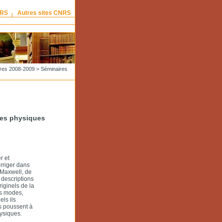
NRS
Autres sites CNRS
res 2008-2009
>
Séminaires
ces physiques
r et
rriger dans
e Maxwell, de
 descriptions
iginels de la
rs modes,
ls ils
s poussent à
ysiques.