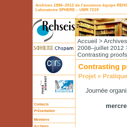
Archives 1996–2012 de l’ancienne équipe REH
Laboratoire SPHERE – UMR 7219
Accueil
>
Archive
2008–juillet 2012
Contrasting proof
Contrasting p
Projet « Pratiq
Journée organ
Contacts
mercred
Présentation
Membres
Archives