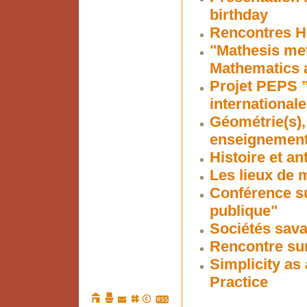
birthday
Rencontres Hi
"Mathesis me
Mathematics 
Projet PEPS ”
internationale
Géométrie(s),
enseignement 
Histoire et a
Les lieux de 
Conférence su
publique"
Sociétés sava
Rencontre su
Simplicity as 
Practice