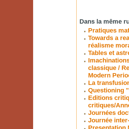
Dans la même ru
Pratiques ma
Towards a rea
réalisme mora
Tables et ast
Imachinations
classique / R
Modern Perio
La transfusion
Questioning "
Editions criti
critiques/Ann
Journées doc
Journée inter
Presentation 