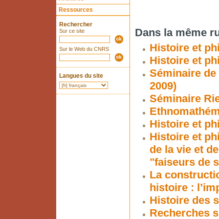
Ressources
Rechercher
Dans la même ru
Sur ce site
Histoire et p
Sur le Web du CNRS
Histoire et p
Séminaire de 
Langues du site
2009)
Séminaire R
Ethnomathém
Histoire et p
Histoire et p
de la vie et d
"faiseurs de 
La constructio
histoire : l’i
Histoire des s
Recherches su