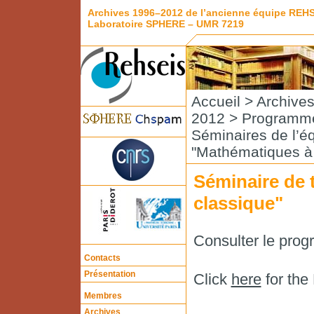
Archives 1996–2012 de l’ancienne équipe REH
Laboratoire SPHERE – UMR 7219
Accueil
>
Archive
2012
>
Programme
Séminaires de l’é
"Mathématiques à 
Séminaire de 
classique"
Consulter le pro
Contacts
Présentation
Click
here
for the
Membres
Archives