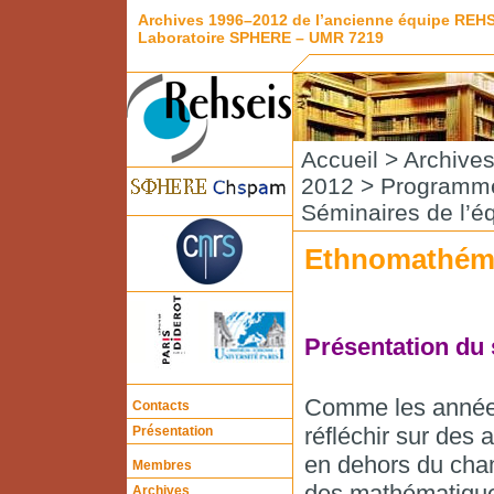
Archives 1996–2012 de l’ancienne équipe REH
Laboratoire SPHERE – UMR 7219
Accueil
>
Archive
2012
>
Programme
Séminaires de l’é
Ethnomathém
Présentation du
Comme les année
Contacts
réfléchir sur des 
Présentation
en dehors du cham
Membres
des mathématiques
Archives