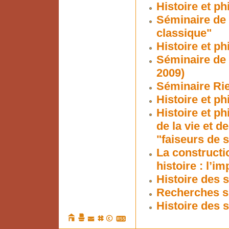
Histoire et p
Séminaire de 
classique"
Histoire et p
Séminaire de 
2009)
Séminaire R
Histoire et p
Histoire et p
de la vie et d
"faiseurs de 
La constructio
histoire : l’i
Histoire des s
Recherches su
Histoire des 