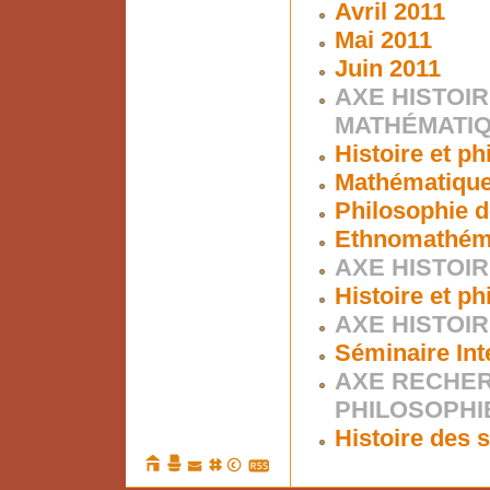
Avril 2011
Mai 2011
Juin 2011
AXE HISTOIR
MATHÉMATI
Histoire et p
Mathématiques
Philosophie d
Ethnomathém
AXE HISTOIR
Histoire et p
AXE HISTOIR
Séminaire Int
AXE RECHER
PHILOSOPHI
Histoire des s