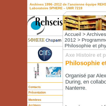
Archives 1996–2012 de l’ancienne équipe REH
Laboratoire SPHERE – UMR 7219
Accueil
>
Archive
2012
>
Programme
Philosophie et ph
Axe Histoire et 
Philosophie e
Organisé par Alexa
During, en collabo
Nanterre.
Contacts
Présentation
Membres
Archives