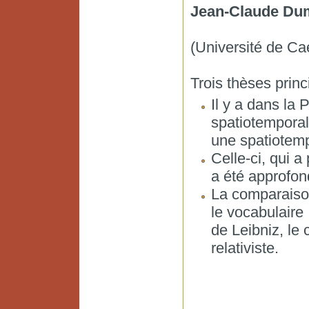
Jean-Claude Du
(Université de Ca
Trois thèses princi
Il y a dans la
spatiotemporali
une spatiotemp
Celle-ci‭, ‬qui
‬a été approfond
La comparaison 
le vocabulaire
de Leibniz‭, ‬le
relativiste‭.‬