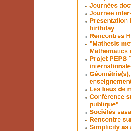
Journées doc
Journée inter
Presentation 
birthday
Rencontres Hi
"Mathesis me
Mathematics 
Projet PEPS ”
internationale
Géométrie(s),
enseignement 
Les lieux de 
Conférence su
publique"
Sociétés sava
Rencontre su
Simplicity as 