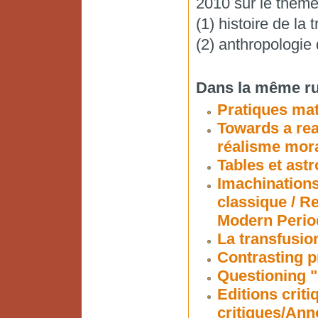
2010 sur le thèm
(1) histoire de la 
(2) anthropologie
Dans la même ru
Pratiques ma
Towards a rea
réalisme mora
Tables et ast
Imachinations
classique / R
Modern Perio
La transfusion
Contrasting p
Questioning "
Editions criti
critiques/Ann