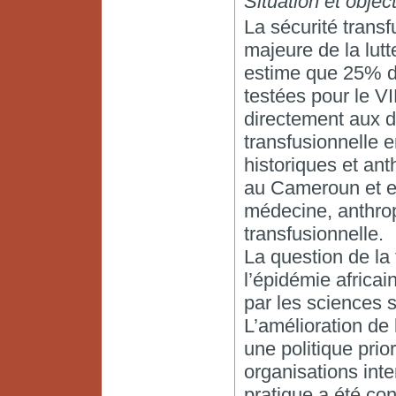
Situation et object
La sécurité trans
majeure de la lutt
estime que 25% de
testées pour le VI
directement aux dé
transfusionnelle e
historiques et an
au Cameroun et en
médecine, anthrop
transfusionnelle.
La question de la
l’épidémie africa
par les sciences 
L’amélioration de l
une politique pri
organisations int
pratique a été co