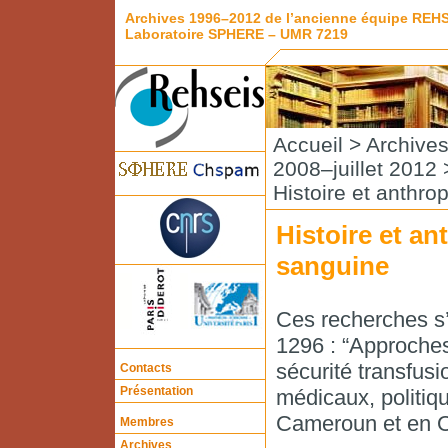
Archives 1996–2012 de l’ancienne équipe REH
Laboratoire SPHERE – UMR 7219
Accueil
>
Archive
2008–juillet 2012
Histoire et anthro
Histoire et an
sanguine
Ces recherches s’
1296 : “Approches
sécurité transfus
Contacts
Présentation
médicaux, politiq
Cameroun et en 
Membres
Archives