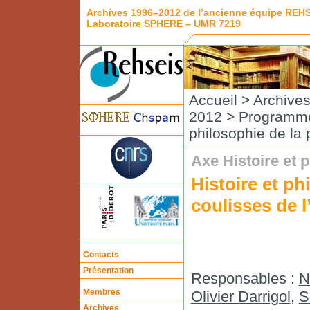
Archives 1996–2012 de l’ancienne équipe REH
Laboratoire SPHERE – UMR 7219
Accueil
>
Archive
2012
>
Programme
philosophie de la 
Axe Histoire et 
Histoire et ph
coulisses de l
Contacts
Présentation
Responsables :
N
Membres
Olivier Darrigol
,
S
Archives