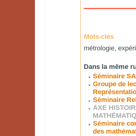
Mots-clés
métrologie, expé
Dans la même ru
Séminaire S
Groupe de lec
Représentati
Séminaire Re
AXE HISTOIR
MATHÉMATI
Séminaire co
des mathéma