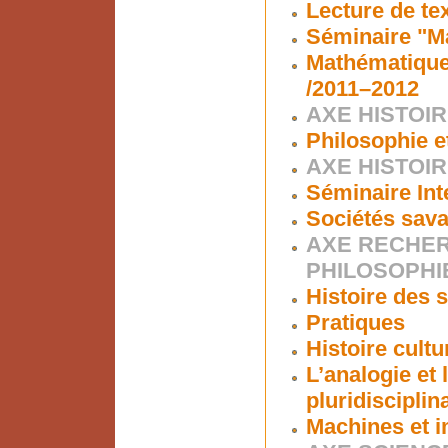
Lecture de te
Séminaire "Ma
Mathématiques
/2011–2012
AXE HISTOIR
Philosophie e
AXE HISTOI
Séminaire Int
Sociétés sava
AXE RECHER
PHILOSOPHI
Histoire des s
Pratiques
Histoire cultu
L’analogie et
pluridisciplin
Machines et i