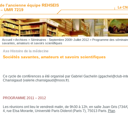
de l’ancienne équipe REHSEIS
Le C
 – UMR 7219
Accueil
>
Archives
>
Séminaires : Septembre 2008–Juillet 2012
>
Programme des séminair
savantes, amateurs et savoirs scientifiques
Axe Histoire de la médecine
Sociétés savantes, amateurs et savoirs scientifiques
Ce cycle de conférences a été organisé par Gabriel Gachelin (ggachel@club-intern
Chansigaud (valerie.chansigaud@noos.fr).
PROGRAMME 2011 – 2012
Les réunions ont lieu le vendredi matin, de 9h30 à 12h, en salle Juan Gris (734A
4, rue Elsa Morante, Université Paris Diderot (Paris 7), 75013 Paris.
Plan
.