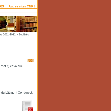
NRS
Autres sites CNRS
es 2011-2012
> Sociétés
et.fr) et Valérie
) du bâtiment Condorcet,