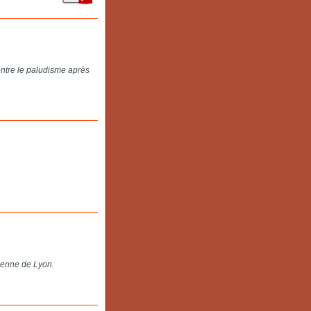
contre le paludisme après
néenne de Lyon.