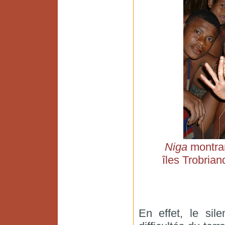
Niga
montrant
îles Trobria
En effet, le sil