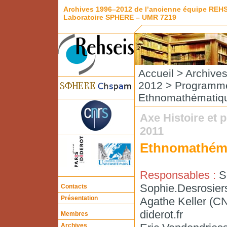
Archives 1996–2012 de l’ancienne équipe REH
Laboratoire SPHERE – UMR 7219
Accueil
>
Archive
2012
>
Programme
Ethnomathématiq
Axe Histoire et
2011
Ethnomathém
Responsables :
S
Sophie.Desrosier
Contacts
Présentation
Agathe Keller (C
diderot.fr
Membres
Archives