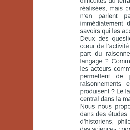
difficultés du ter
réalisées, mais c
n’en parlent p
immédiatement d
savoirs qui les a
Deux des questi
cœur de l’activité
part du raisonn
langage ? Commen
les acteurs comme
permettent de p
raisonnements e
produisent ? Le lan
central dans la m
Nous nous propo
dans des études 
d’historiens, phi
des sciences cogn