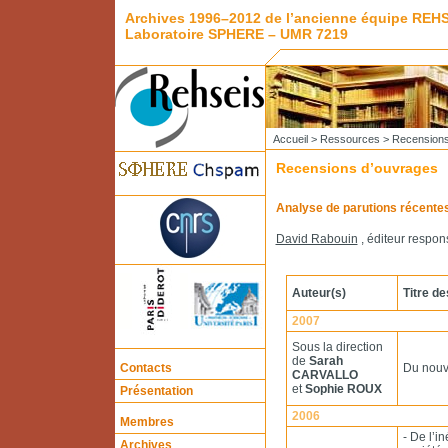
Archives 1996–2012 de l’ancienne équipe REH
Laboratoire SPHERE – UMR 7219
Accueil
>
Ressources
> Recensions
Recensions d’ouvrages
Analyse de parutions récentes
David Rabouin
, éditeur respon
Auteur(s)
Titre d
2007
Sous la direction
de
Sarah
Contacts
Du nouv
CARVALLO
et
Sophie ROUX
Présentation
2006
Membres
- De l’i
Archives