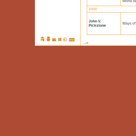
World W
2000
John V.
Ways of
Pickstone
-->