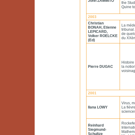
John ZAMMITO
the Stud
Quine to
2003
Christian
La méde
BONAH, Etienne
tribunal
LEPICARD,
de quel
Volker ROELCKE
du XXèm
(Ed)
Histoire
Pierre DUGAC
la notio
voisina
2001
Virus, m
Ilana LOWY
La fièvr
sciences
Rockefel
Reinhard
Internat
Siegmund-
Mathema
Schultze