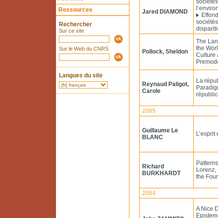
sociétés
l’enviro
Ressources
Jared DIAMOND
Effond
sociétés
Rechercher
disparit
Sur ce site
The Lan
the Worl
Sur le Web du CNRS
Pollock, Sheldon
Culture
Premode
Langues du site
La répub
Reynaud Paligot,
Paradigm
Carole
républi
2005
Guillaume Le
L’esprit
BLANC
Patterns
Richard
Lorenz,
BURKHARDT
the Foun
2004
A Nice 
Episteme