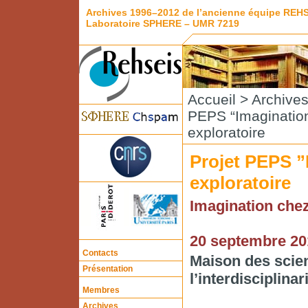
Archives 1996–2012 de l’ancienne équipe REH
Laboratoire SPHERE – UMR 7219
Accueil
>
Archive
PEPS “Imaginatio
exploratoire
Projet PEPS ”
exploratoire
Imagination che
20 septembre 20
Contacts
Maison des scie
Présentation
l’interdisciplinar
Membres
Archives