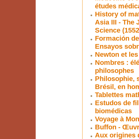
études médic
History of ma
Asia III - Th
Science (1552
Formación de 
Ensayos sobre
Newton et les
Nombres : él
philosophes
Philosophie, s
Brésil, en ho
Tablettes ma
Estudos de fil
biomédicas
Voyage à Mon
Buffon - Œuv
Aux origines 