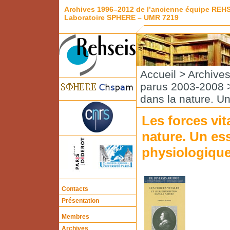
Archives 1996–2012 de l’ancienne équipe REH
Laboratoire SPHERE – UMR 7219
Accueil
>
Archive
parus 2003-2008
>
dans la nature. U
Les forces vit
nature. Un es
physiologiqu
Contacts
Présentation
Membres
Archives