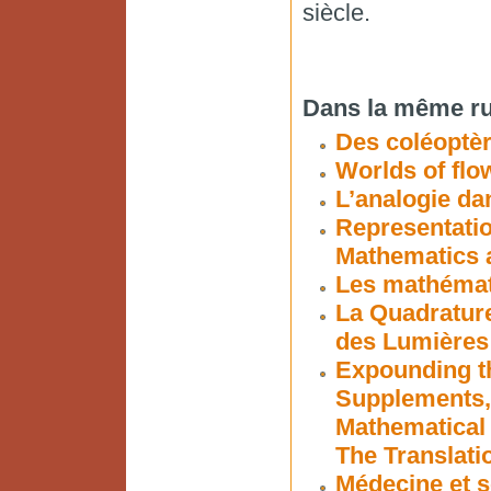
siècle.
Dans la même ru
Des coléoptèr
Worlds of flo
L’analogie da
Representatio
Mathematics 
Les mathémati
La Quadrature
des Lumières
Expounding t
Supplements, 
Mathematical 
The Translati
Médecine et s