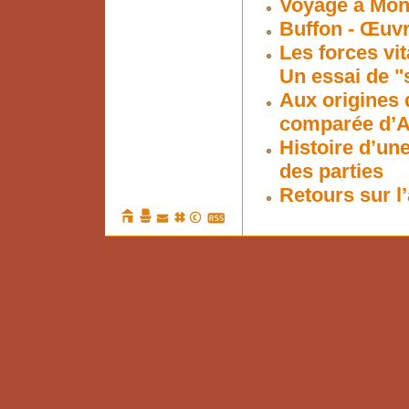
Voyage à Mon
Buffon - Œuv
Les forces vit
Un essai de "
Aux origines 
comparée d’Ari
Histoire d’une
des parties
Retours sur l’