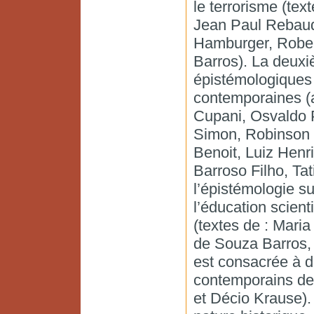
le terrorisme (te
Jean Paul Rebaud,
Hamburger, Rober
Barros). La deuxi
épistémologiques 
contemporaines (a
Cupani, Osvaldo P
Simon, Robinson Te
Benoit, Luiz Henr
Barroso Filho, Ta
l’épistémologie su
l’éducation scienti
(textes de : Mari
de Souza Barros, 
est consacrée à 
contemporains de 
et Décio Krause).