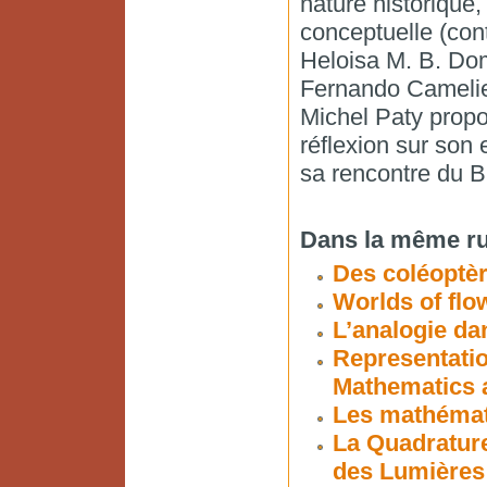
nature historique,
conceptuelle (con
Heloisa M. B. Do
Fernando Camelier,
Michel Paty propo
réflexion sur son
sa rencontre du Br
Dans la même ru
Des coléoptèr
Worlds of flo
L’analogie da
Representatio
Mathematics 
Les mathémati
La Quadrature
des Lumières