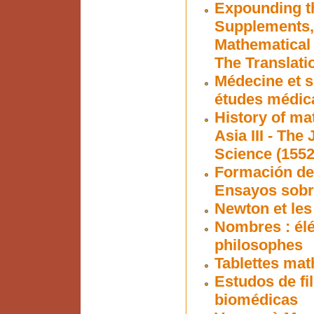
Expounding t
Supplements, 
Mathematical 
The Translati
Médecine et s
études médic
History of ma
Asia III - Th
Science (1552
Formación de 
Ensayos sobre
Newton et les
Nombres : él
philosophes
Tablettes ma
Estudos de fil
biomédicas