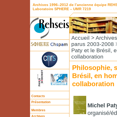
Archives 1996–2012 de l’ancienne équipe REH
Laboratoire SPHERE – UMR 7219
Accueil
>
Archive
parus 2003-2008
>
Paty et le Brésil
collaboration
Philosophie, s
Brésil, en ho
collaboration
Contacts
Présentation
Michel Pat
Membres
organisé/édi
Archives