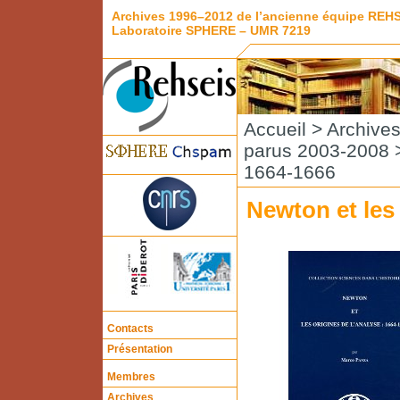
Archives 1996–2012 de l’ancienne équipe REH
Laboratoire SPHERE – UMR 7219
Accueil
>
Archive
parus 2003-2008
>
1664-1666
Newton et les 
Contacts
Présentation
Membres
Archives