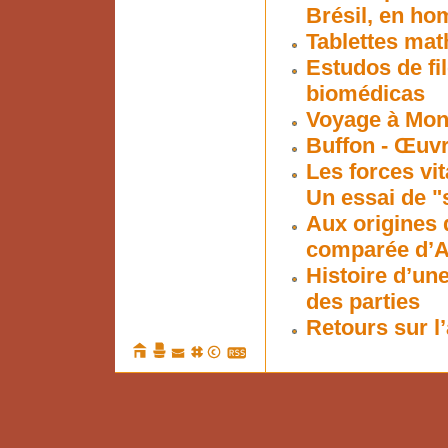
Brésil, en ho
Tablettes ma
Estudos de fil
biomédicas
Voyage à Mon
Buffon - Œuv
Les forces vit
Un essai de "
Aux origines 
comparée d’Ari
Histoire d’une
des parties
Retours sur l’