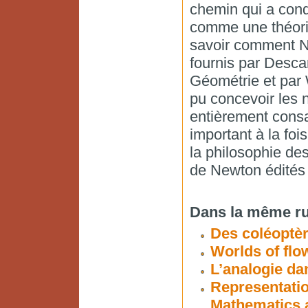
chemin qui a cond
comme une théorie
savoir comment N
fournis par Desca
Géométrie et par W
pu concevoir les n
entièrement consa
important à la foi
la philosophie de
de Newton édités 
Dans la même ru
Des coléoptèr
Worlds of flo
L’analogie da
Representatio
Mathematics 