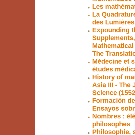
Les mathémati
La Quadrature
des Lumières
Expounding t
Supplements, 
Mathematical 
The Translati
Médecine et s
études médic
History of ma
Asia III - Th
Science (1552
Formación de 
Ensayos sobre
Nombres : él
philosophes
Philosophie, s