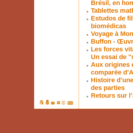
Brésil, en ho
Tablettes ma
Estudos de fil
biomédicas
Voyage à Mon
Buffon - Œuv
Les forces vit
Un essai de "
Aux origines 
comparée d’Ari
Histoire d’une
des parties
Retours sur l’