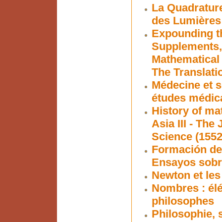
La Quadrature
des Lumières
Expounding t
Supplements, 
Mathematical 
The Translati
Médecine et s
études médic
History of ma
Asia III - Th
Science (1552
Formación de 
Ensayos sobre
Newton et les
Nombres : él
philosophes
Philosophie, s