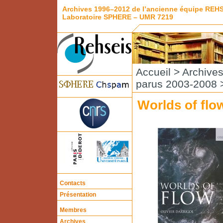
Archives 1996–2012 de l’ancienne équipe REH
Laboratoire SPHERE – UMR 7219
Accueil
>
Archive
parus 2003-2008
>
Worlds of flo
Contacts
Présentation
Membres
Archives