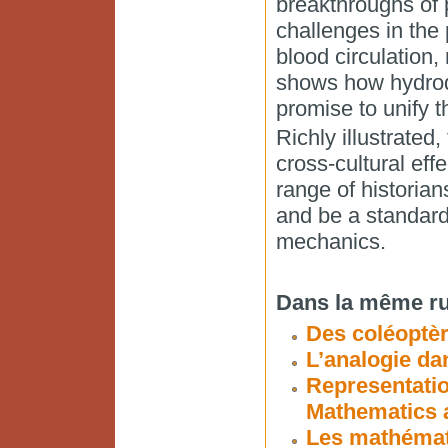
breakthroughs of 
challenges in the 
blood circulation,
shows how hydrodyn
promise to unify th
Richly illustrated
cross-cultural effe
range of historian
and be a standard 
mechanics.
Dans la même ru
Des coléoptèr
L’analogie da
Representatio
Mathematics 
Les mathémati