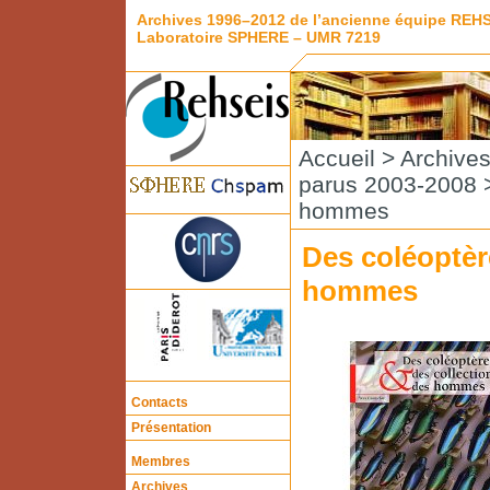
Archives 1996–2012 de l’ancienne équipe REH
Laboratoire SPHERE – UMR 7219
Accueil
>
Archive
parus 2003-2008
>
hommes
Des coléoptère
hommes
Contacts
Présentation
Membres
Archives