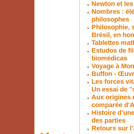
Newton et les
Nombres : él
philosophes
Philosophie, s
Brésil, en ho
Tablettes ma
Estudos de fil
biomédicas
Voyage à Mon
Buffon - Œuv
Les forces vit
Un essai de "
Aux origines 
comparée d’Ari
Histoire d’une
des parties
Retours sur l’