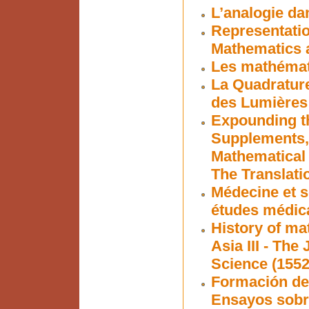
L’analogie da
Representatio
Mathematics 
Les mathémati
La Quadrature
des Lumières
Expounding t
Supplements, 
Mathematical 
The Translati
Médecine et s
études médic
History of ma
Asia III - Th
Science (1552
Formación de 
Ensayos sobre