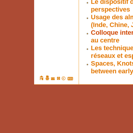
Le dispositif
perspectives
Usage des alm
(Inde, Chine,
Colloque inte
au centre
Les techniques
réseaux et es
Spaces, Knots
between earl