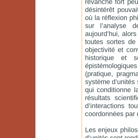
revanche fort peu
désintérêt pouva
où la réflexion p
sur l’analyse d
aujourd’hui, alor
toutes sortes de
objectivité et co
historique et s
épistémologiques
(pratique, pragma
système d’unités
qui conditionne l
résultats scient
d’interactions to
coordonnées par d
Les enjeux philo
d’unités sont rend