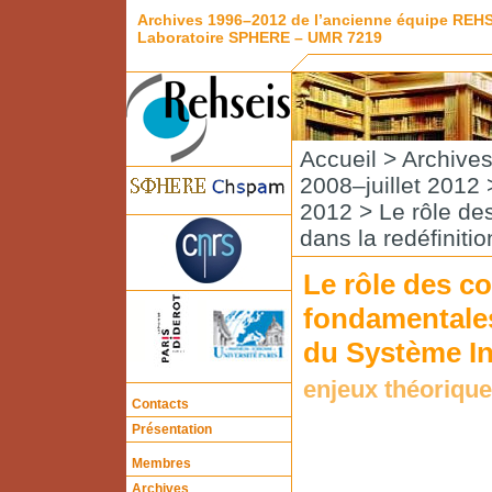
Archives 1996–2012 de l’ancienne équipe REH
Laboratoire SPHERE – UMR 7219
Accueil
>
Archive
2008–juillet 2012
2012
> Le rôle de
dans la redéfiniti
Le rôle des c
fondamentales
du Système In
enjeux théorique
Contacts
Présentation
Membres
Archives