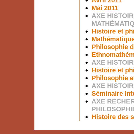
Avril 2011
Mai 2011
AXE HISTOIR
MATHÉMATI
Histoire et p
Mathématiques
Philosophie d
Ethnomathém
AXE HISTOIR
Histoire et p
Philosophie e
AXE HISTOIR
Séminaire Int
AXE RECHER
PHILOSOPHI
Histoire des s