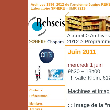
Archives 1996–2012 de l’ancienne équipe REH
Laboratoire SPHERE – UMR 7219
Accueil
>
Archive
2012
>
Programme
Juin 2011
mercredi 1 juin
9h30 – 18h00
!!! salle Klein, 61
Machines et imag
Contacts
Présentation
Membres
: : image de la
Archives