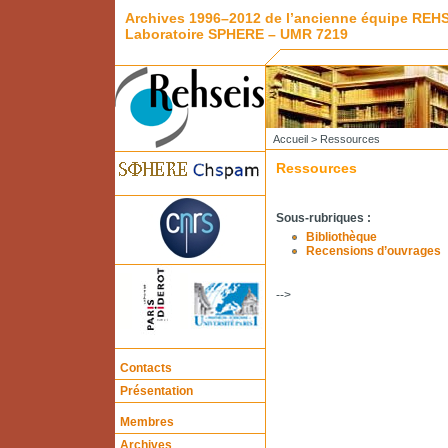
Archives 1996–2012 de l’ancienne équipe REH
Laboratoire SPHERE – UMR 7219
Accueil
> Ressources
Ressources
Sous-rubriques :
Bibliothèque
Recensions d’ouvrages
-->
Contacts
Présentation
Membres
Archives