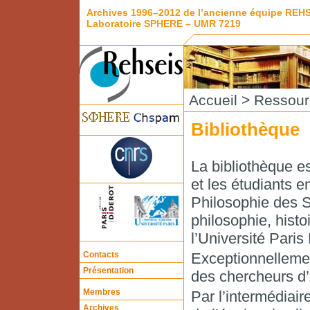
Archives 1996–2012 de l’ancienne équipe REH
Laboratoire SPHERE – UMR 7219
Accueil
>
Ressour
Bibliothèque
La bibliothèque 
et les étudiants e
Philosophie des S
philosophie, histo
l’Université Paris 
Contacts
Exceptionnellemen
Présentation
des chercheurs d’
Membres
Par l’intermédiair
Archives