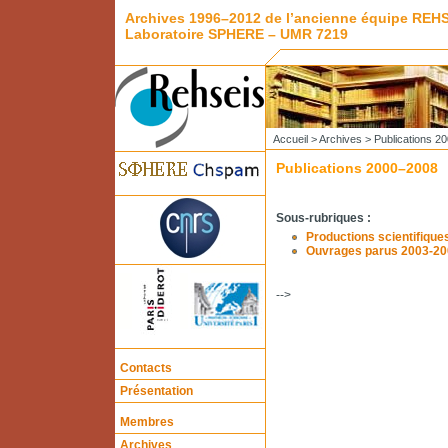
Archives 1996–2012 de l’ancienne équipe REH
Laboratoire SPHERE – UMR 7219
Accueil
>
Archives
> Publications 2
Publications 2000–2008
Sous-rubriques :
Productions scientifiqu
Ouvrages parus 2003-20
-->
Contacts
Présentation
Membres
Archives