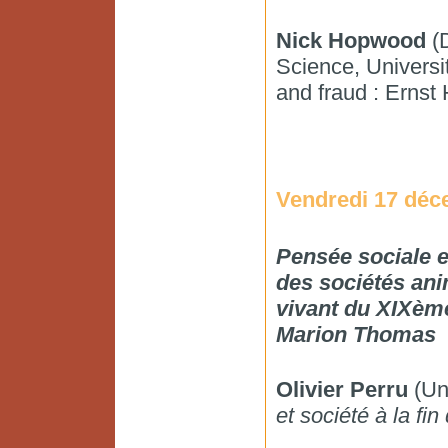
Nick Hopwood
(D
Science, Universit
and fraud : Ernst 
Vendredi 17 déc
Pensée sociale et
des sociétés ani
vivant du XIXème
Marion Thomas
Olivier Perru
(Uni
et société à la fi