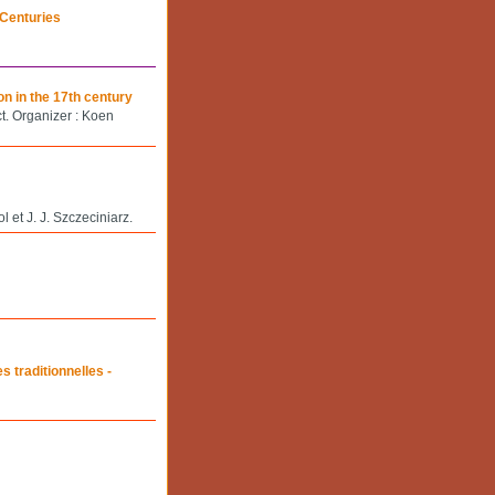
 Centuries
on in the 17th century
t. Organizer : Koen
 et J. J. Szczeciniarz.
s traditionnelles -