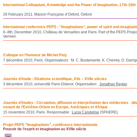
International Colloquium, Knowledge and the Power of Imagination, 17th-18th
28 February 2011, Maison Française d’Oxford, Oxford
International conference PEPS : "Imaginations", power of spirit and imaginati
6–8th, December 2010, Château de Versailles and Paris. Part of the PEPS Projec
Vermeir.
Colloque en l’honneur de Michel Paty
7 décembre 2010, Paris. Organisateurs : M. C. Bustamante, K. Chemla, O. Darrigol
Journée d’étude : Réalisme scientifique, XVe – XVIIe siècles
3 décembre 2010, université Paris-Diderot. Organisation :
Jonathan Regier
.
Journée d’études : Circulation, diffusion et interprétation des médecines - dite
venant de l’Extrême-Orient en Europe, Amériques et Afrique
15 novembre 2010, Paris. Responsable :
Lucia Candelise
(SPHERE).
Projet PEPS ”Imaginations”, conférence internationale
Pouvoir de l’esprit et imagination au XVIIe siècle