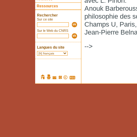
avec L. Pinon.
Ressources
Anouk Barberousse
philosophie des s
Rechercher
Sur ce site
Champs U, Paris,
Jean-Pierre Belna 
Sur le Web du CNRS
-->
Langues du site