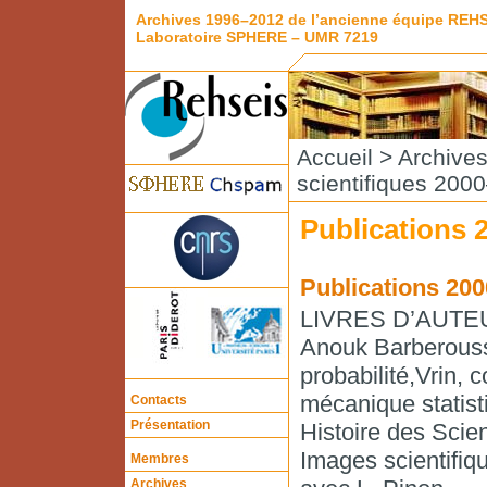
Archives 1996–2012 de l’ancienne équipe REH
Laboratoire SPHERE – UMR 7219
Accueil
>
Archive
scientifiques 200
Publications 2
Publications 200
LIVRES D’AUTE
Anouk Barberousse
probabilité,Vrin, 
mécanique statist
Contacts
Présentation
Histoire des Scien
Images scientifiq
Membres
Archives