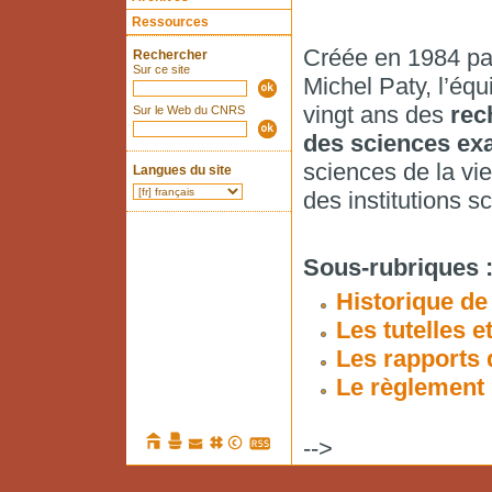
Ressources
Créée en 1984 pa
Rechercher
Sur ce site
Michel Paty, l’é
vingt ans des
rec
Sur le Web du CNRS
des sciences ex
sciences de la vie 
Langues du site
des institutions sc
Sous-rubriques 
Historique de
Les tutelles e
Les rapports
Le règlement 
-->