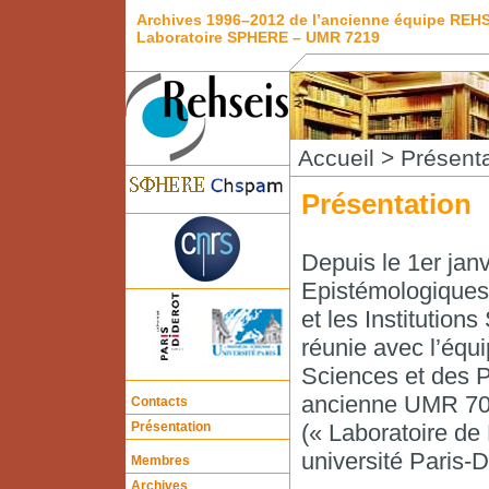
Archives 1996–2012 de l’ancienne équipe REH
Laboratoire SPHERE – UMR 7219
Accueil
> Présenta
Présentation
Depuis le 1er ja
Epistémologiques 
et les Institution
réunie avec l’éq
Sciences et des P
ancienne UMR 706
Contacts
Présentation
(« Laboratoire de 
université Paris-
Membres
Archives