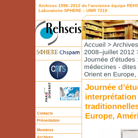
Archives 1996–2012 de l’ancienne équipe REH
Laboratoire SPHERE – UMR 7219
Accueil
>
Archive
2008–juillet 2012
Journée d’études : 
médecines - dites 
Orient en Europe,
Journée d’étud
interprétation
traditionnelle
Contacts
Europe, Améri
Présentation
Membres
Archives