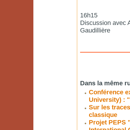
16h15
Discussion avec 
Gaudillière
Dans la même ru
Conférence e
University) :
Sur les traces
classique
Projet PEPS ”
International