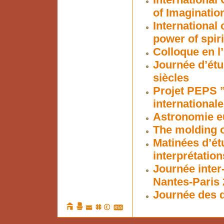
of Imaginatio
International
power of spiri
Colloque en l
Journée d’étu
siècles
Projet PEPS ”
internationale
Astronomie eu
The molding o
Matinées d’ét
interprétation
Journée inter
Nantes-Paris 
Journée des d