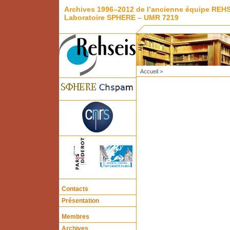
Archives 1996–2012 de l’ancienne équipe REH
Laboratoire SPHERE – UMR 7219
Accueil
>
Contacts
Présentation
Membres
Archives