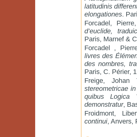
latitudinis differ
elongationes
. Pa
Forcadel, Pierr
d’euclide, trad
Paris, Marnef & C
Forcadel , Pierre
livres des Éléme
des nombres, tra
Paris, C. Périer, 
Freige, Johan
stereometricae in
quibus Logica V
demonstratur
, Ba
Froidmont, Libe
continui
, Anvers, 