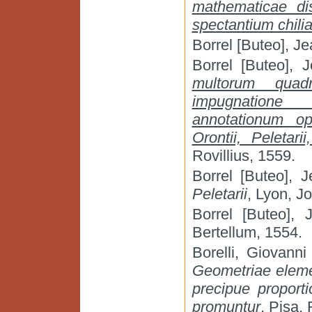
mathematicae dis
spectantium chili
Borrel [Buteo], J
Borrel [Buteo], 
multorum quad
impugnatione 
annotationum op
Orontii, Peletari
Rovillius, 1559.
Borrel [Buteo], 
Peletarii
, Lyon, J
Borrel [Buteo],
Bertellum, 1554.
Borelli, Giovann
Geometriae elemen
precipue proport
promuntur
, Pisa,