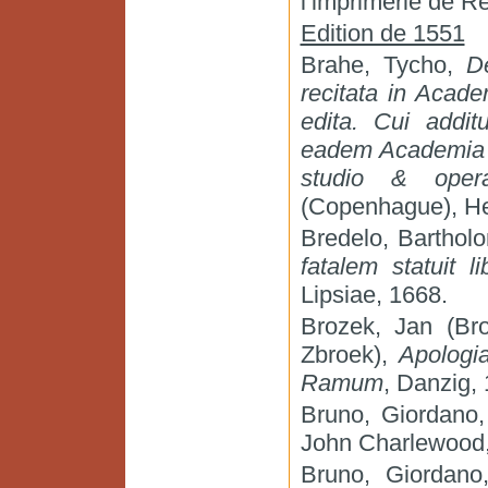
l’imprimerie de 
Edition de 1551
Brahe, Tycho,
De
recitata in Acad
edita. Cui addi
eadem Academia 
studio & oper
(Copenhague), He
Bredelo, Bartho
fatalem statuit 
Lipsiae, 1668.
Brozek, Jan (Bro
Zbroek),
Apologia
Ramum
, Danzig,
Bruno, Giordano
John Charlewood,
Bruno, Giordan