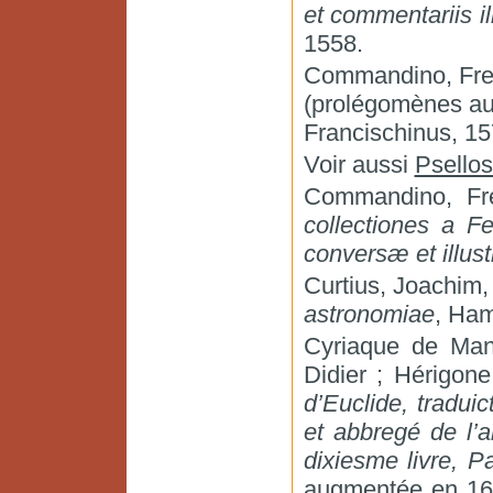
et commentariis il
1558.
Commandino, Fre
(prolégomènes a
Francischinus, 15
Voir aussi
Psello
Commandino, Fr
collectiones a F
conversæ et illus
Curtius, Joachim
astronomiae
, Ham
Cyriaque de Man
Didier ; Hérigone
d’Euclide, tradui
et abbregé de l’al
dixiesme livre, Pa
augmentée en 162