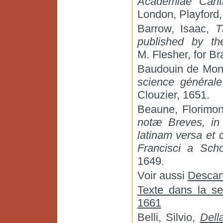
Academiae Cant
London, Playford,
Barrow, Isaac,
T
published by th
M. Flesher, for B
Baudouin de Mont
science générale
Clouzier, 1651.
Beaune, Florimo
notæ Breves, in
latinam versa et 
Francisci a Sch
1649.
Voir aussi
Descar
Texte dans la se
1661
Belli, Silvio,
Dell