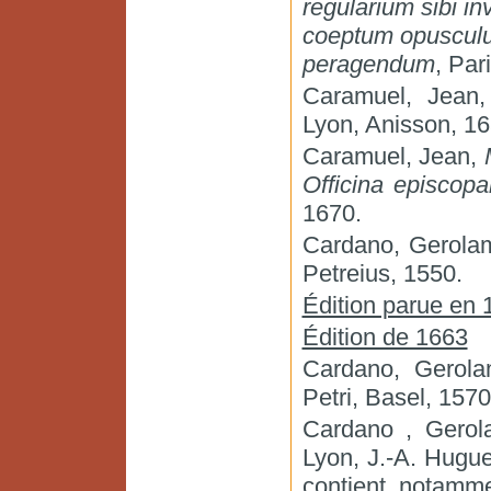
regularium sibi in
coeptum opusculu
peragendum
, Par
Caramuel, Jean
Lyon, Anisson, 16
Caramuel, Jean,
Officina episcopa
1670.
Cardano, Gerol
Petreius, 1550.
Édition parue en 
Édition de 1663
Cardano, Gerol
Petri, Basel, 1570
Cardano , Gero
Lyon, J.-A. Hugue
contient notam