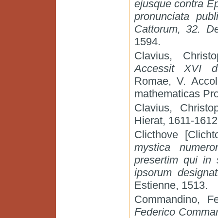
ejusque contra Ep
pronunciata publ
Cattorum, 32. D
1594.
Clavius, Christ
Accessit XVI d
Romae, V. Accoli
mathematicas Pr
Clavius, Christ
Hierat, 1611-1612
Clicthove [Clich
mystica numero
presertim qui in s
ipsorum designat
Estienne, 1513.
Commandino, Fe
Federico Command