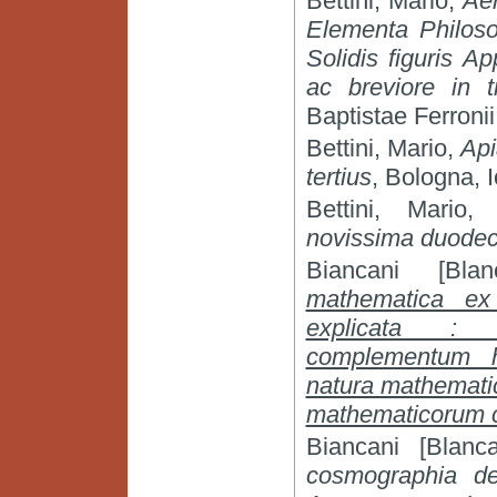
Bettini, Mario,
Ae
Elementa Philoso
Solidis figuris A
ac breviore in t
Baptistae Ferronii
Bettini, Mario,
Api
tertius
, Bologna, I
Bettini, Mario
novissima duode
Biancani [Bla
mathematica ex 
explicata : Ar
complementum h
natura mathematic
mathematicorum c
Biancani [Blan
cosmographia dem