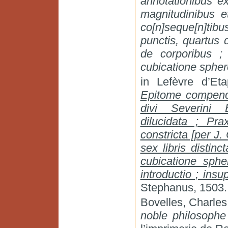
annotationibus ex
magnitudinibus e
co[n]seque[n]tib
punctis, quartus 
de corporibus ; 
cubicatione sphere
in Lefèvre d’Et
Epitome compendi
divi Severini B
dilucidata ; Pra
constricta [per J.
sex libris distinc
cubicatione sphe
introductio ; ins
Stephanus, 1503.
Bovelles, Charle
noble philosophe