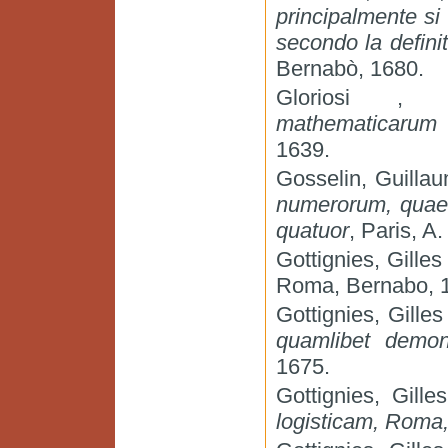
principalmente si
secondo la defini
Bernabò, 1680.
Gloriosi , 
mathematicarum 
1639.
Gosselin, Guilla
numerorum, quae e
quatuor
, Paris, A
Gottignies, Gille
Roma, Bernabo, 
Gottignies, Gille
quamlibet demons
1675.
Gottignies, Gill
logisticam, Roma,