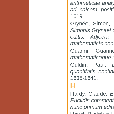
arithmeticae analy
ad calcem positi.
1619.
Grynée, Simon
,
Simonis Grynaei o
editis. Adjecta
mathematicis nonn
Guarini, Guari
mathematicaque u
Guldin, Paul,
quantitatis contin
1635-1641.
H
Hardy, Claude,
E
Euclidis comment
nunc primum edit