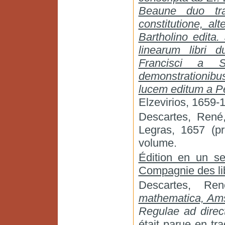
Beaune duo tra
constitutione, a
Bartholino edita
linearum libri 
Francisci a S
demonstrationibu
lucem editum a P
Elzevirios, 1659-
Descartes, Ren
Legras, 1657 (p
volume.
Édition en un s
Compagnie des li
Descartes, R
mathematica, Am
Regulae ad direc
était parue en tr