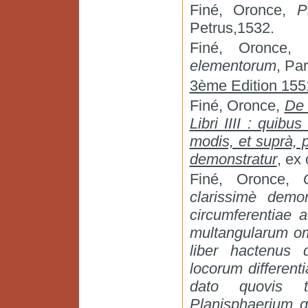
Finé, Oronce,
P
Petrus,1532.
Finé, Oronce,
elementorum
, Pa
3ème Edition 155
Finé, Oronce,
De 
Libri IIII : quibu
modis, et suprà, 
demonstratur
, ex
Finé, Oronce,
clarissimè demo
circumferentiae 
multangularum om
liber hactenus d
locorum different
dato quovis t
Planisphaerium g