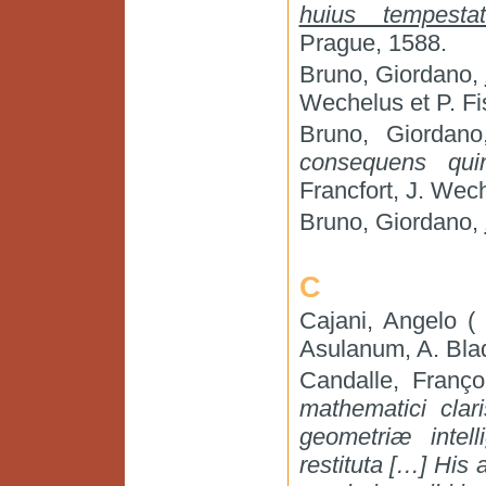
huius tempesta
Prague, 1588.
Bruno, Giordano,
Wechelus et P. Fi
Bruno, Giordan
consequens qu
Francfort, J. Wech
Bruno, Giordano,
C
Cajani, Angelo (
Asulanum, A. Bla
Candalle, Franç
mathematici cla
geometriæ intell
restituta […] His