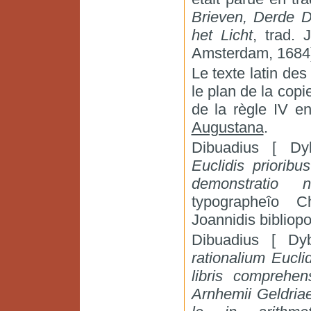
Brieven, Derde D
het Licht
, trad.
Amsterdam, 1684
Le texte latin de
le plan de la cop
de la règle IV e
Augustana
.
Dibuadius [ Dy
Euclidis priorib
demonstratio n
typographeîo Ch
Joannidis bibliop
Dibuadius [ Dy
rationalium Eucl
libris comprehen
Arnhemii Geldriae