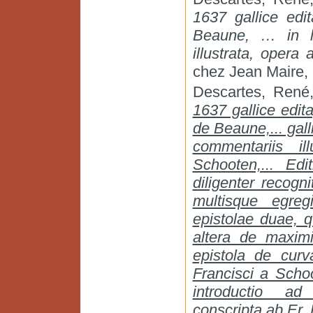
1637 gallice edi
Beaune, … in l
illustrata, opera
chez Jean Maire,
Descartes, Ren
1637 gallice edi
de Beaune,... gall
commentariis il
Schooten,... E
diligenter recogni
multisque egreg
epistolae duae, 
altera de maximi
epistola de curv
Francisci a Scho
introductio a
conscripta ab Er. 