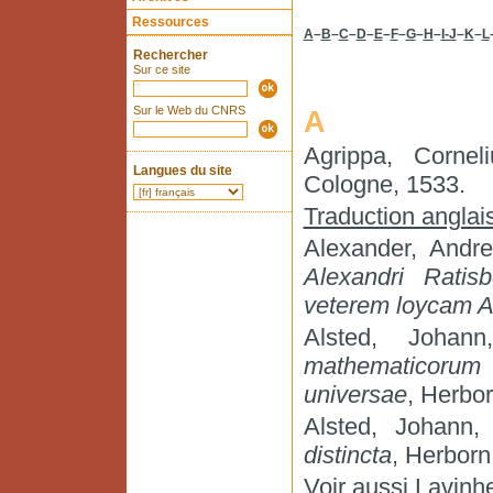
Ressources
A
–
B
–
C
–
D
–
E
–
F
–
G
–
H
–
I-J
–
K
–
L
Rechercher
Sur ce site
Sur le Web du CNRS
A
Agrippa, Cornel
Langues du site
Cologne, 1533.
Traduction anglai
Alexander, Andr
Alexandri Ratis
veterem loycam Ar
Alsted, Johan
mathematicorum
universae
, Herbor
Alsted, Johann,
distincta
, Herborn
Voir aussi
Lavinhe