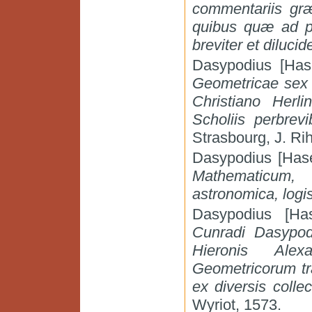
commentariis græ
quibus quæ ad p
breviter et dilucid
Dasypodius [Has
Geometricae sex l
Christiano Herl
Scholiis perbre
Strasbourg, J. Rih
Dasypodius [Hase
Mathematicum, 
astronomica, logis
Dasypodius [Ha
Cunradi Dasypod
Hieronis Alex
Geometricorum tr
ex diversis collec
Wyriot, 1573.