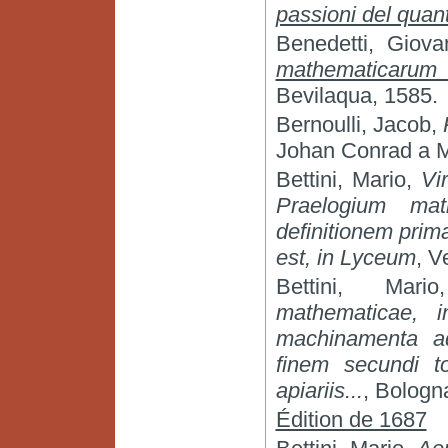
passioni del quan
Benedetti, Giova
mathematicarum
Bevilaqua, 1585.
Bernoulli, Jacob,
Johan Conrad a M
Bettini, Mario,
Vi
Praelogium mat
definitionem prima
est, in Lyceum
, V
Bettini, Mar
mathematicae, 
machinamenta ad
finem secundi t
apiariis...
, Bologna
Édition de 1687