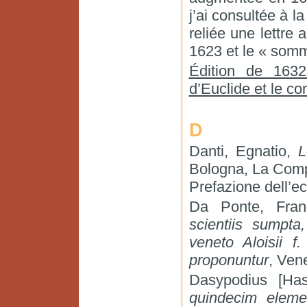
j’ai consultée à l
reliée une lettre
1623 et le « somm
Édition de 163
d’Euclide et le c
D
Danti, Egnatio,
L
Bologna, La Comp
Prefazione dell’e
Da Ponte, Fran
scientiis sump
veneto Aloisii f
proponuntur
, Vene
Dasypodius [Has
quindecim elem