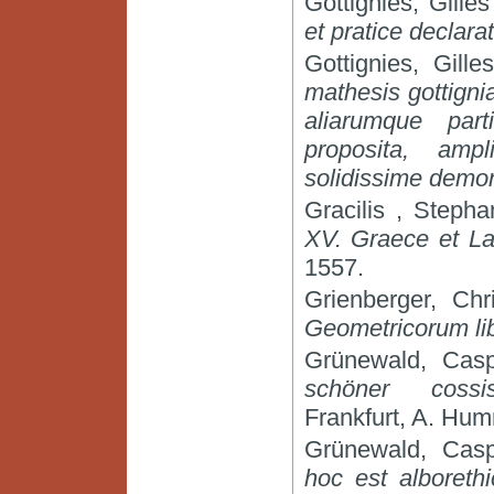
Gottignies, Gille
et pratice declara
Gottignies, Gill
mathesis gottign
aliarumque par
proposita, ampl
solidissime demon
Gracilis , Steph
XV. Graece et La
1557.
Grienberger, Ch
Geometricorum lib
Grünewald, Cas
schöner cossi
Frankfurt, A. Hu
Grünewald, Cas
hoc est alboreth