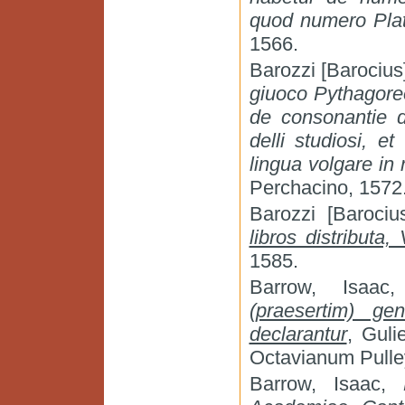
quod numero Plato
1566.
Barozzi [Barocius
giuoco Pythagore
de consonantie de
delli studiosi, e
lingua volgare in
Perchacino, 1572
Barozzi [Barociu
libros distributa,
1585.
Barrow, Isaa
(praesertim) ge
declarantur
, Gul
Octavianum Pulle
Barrow, Isaac,