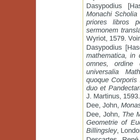
Dasypodius [Ha
Monachi Scholia 
priores libros
sermonem transla
Wyriot, 1579. Voi
Dasypodius [Has
mathematica, in 
omnes, ordine 
universalia Mat
quoque Corporis m
duo et Pandectaru
J. Martinus, 1593
Dee, John,
Monas
Dee, John,
The M
Geometrie of Euc
Billingsley
, Londo
Descartes, Ren