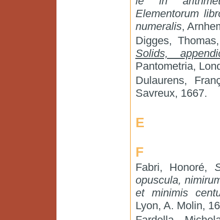
le in arithmet
Elementorum libr
numeralis
, Arnhem
Digges, Thomas
Solids, appen
Pantometria, Lon
Dulaurens, Fran
Savreux, 1667.
E
F
Fabri, Honoré,
S
opuscula, nimirum
et minimis centu
Lyon, A. Molin, 1
Fardella, Miche