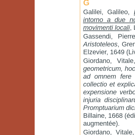
G
Galilei, Galileo,
intorno a due n
movimenti locali
,
Gassendi, Pier
Aristoteleos
, Gren
Elzevier, 1649 (Livr
Giordano, Vital
geometricum, hoc
ad omnem fere 
collectio et expl
expensione verbo
injuria discipl
Promptuarium dici
Billaine, 1668 (é
augmentée).
Giordano, Vitale