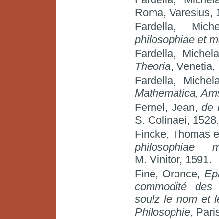
Roma, Varesius, 
Fardella, Mich
philosophiae et 
Fardella, Michel
Theoria
, Venetia, 
Fardella, Miche
Mathematica, Am
Fernel, Jean,
de 
S. Colinaei, 1528.
Fincke, Thomas e
philosophiae m
M. Vinitor, 1591.
Finé, Oronce,
Epi
commodité des 
soulz le nom et l
Philosophie
, Pari