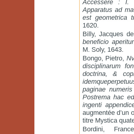
Accessere : I. 
Apparatus ad mat
est geometrica t
1620.
Billy, Jacques d
beneficio aperit
M. Soly, 1643.
Bongo, Pietro,
Nv
disciplinarum f
doctrina, & cop
idemqueperpetuus
paginae numeris 
Postrema hac edi
ingenti appendi
augmentée d’un o
titre Mystica quate
Bordini, Fran