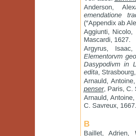
Anderson, Ale
emendatione tra
(″Appendix ab Al
Aggiunti, Nicolo,
Mascardi, 1627.
Argyrus, Isaac
Elementorvm geom
Dasypodivm in L
edita
, Strasbourg,
Arnauld, Antoine,
penser
, Paris, C.
Arnauld, Antoine
C. Savreux, 1667
B
Baillet, Adrien,