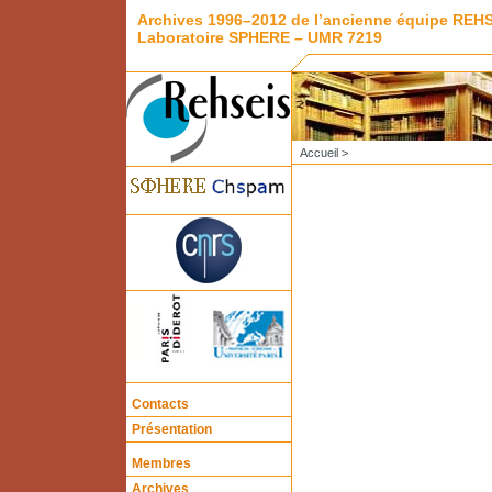
Archives 1996–2012 de l’ancienne équipe REH
Laboratoire SPHERE – UMR 7219
Accueil
>
Contacts
Présentation
Membres
Archives