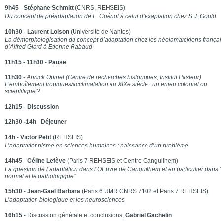
9h45
-
Stéphane Schmitt
(CNRS, REHSEIS)
Du concept de préadaptation de L. Cuénot à celui d’exaptation chez S.J. Gould
10h30
-
Laurent Loison
(Université de Nantes)
La démorphologisation du concept d’adaptation chez les néolamarckiens françai
d’Alfred Giard à Etienne Rabaud
11h15 - 11h30
-
Pause
11h30
-
Annick Opinel (Centre de recherches historiques, Institut Pasteur)
L’emboîtement tropiques/acclimatation au XIXe siècle : un enjeu colonial ou
scientifique ?
12h15
-
Discussion
12h30 -14h
-
Déjeuner
14h
-
Victor Petit
(REHSEIS)
L’adaptationnisme en sciences humaines : naissance d’un problème
14h45
-
Céline Lefève
(Paris 7 REHSEIS et Centre Canguilhem)
La question de l’adaptation dans l’OEuvre de Canguilhem et en particulier dans 
normal et le pathologique"
15h30
-
Jean-Gaël Barbara
(Paris 6 UMR CNRS 7102 et Paris 7 REHSEIS)
L’adaptation biologique et les neurosciences
16h15
- Discussion générale et conclusions,
Gabriel Gachelin