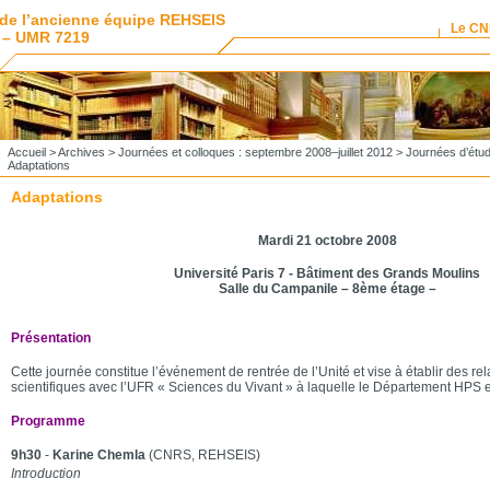
de l’ancienne équipe REHSEIS
Le C
 – UMR 7219
Accueil
>
Archives
>
Journées et colloques : septembre 2008–juillet 2012
>
Journées d’étud
Adaptations
Adaptations
Mardi 21 octobre 2008
Université Paris 7 - Bâtiment des Grands Moulins
Salle du Campanile – 8ème étage –
Présentation
Cette journée constitue l’événement de rentrée de l’Unité et vise à établir des rel
scientifiques avec l’UFR « Sciences du Vivant » à laquelle le Département HPS e
Programme
9h30
-
Karine Chemla
(CNRS, REHSEIS)
Introduction