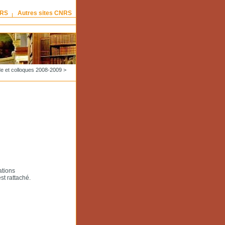
NRS
Autres sites CNRS
e et colloques 2008-2009
>
ations
st rattaché.