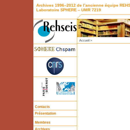
Archives 1996–2012 de l’ancienne équipe REH
Laboratoire SPHERE – UMR 7219
Accueil
>
Contacts
Présentation
Membres
Archives