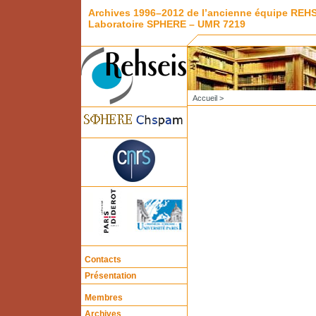
Archives 1996–2012 de l’ancienne équipe REH
Laboratoire SPHERE – UMR 7219
Accueil
>
Contacts
Présentation
Membres
Archives