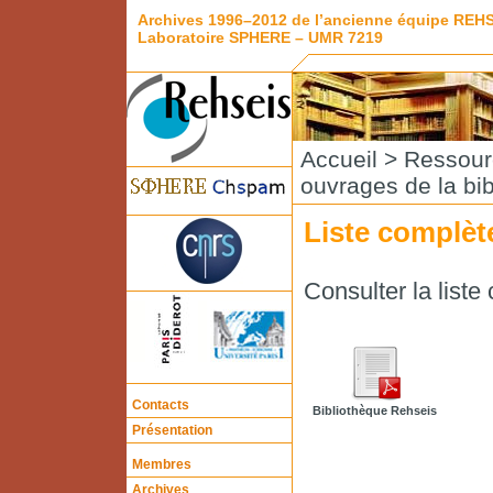
Archives 1996–2012 de l’ancienne équipe REH
Laboratoire SPHERE – UMR 7219
Accueil
>
Ressour
ouvrages de la bi
Liste complèt
Consulter la liste
Contacts
Bibliothèque Rehseis
Présentation
Membres
Archives