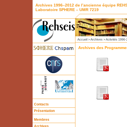
Archives 1996–2012 de l’ancienne équipe REH
Laboratoire SPHERE – UMR 7219
Accueil
>
Archives
>
Activités 1996
Archives des Programmes
Contacts
Présentation
Membres
Archives