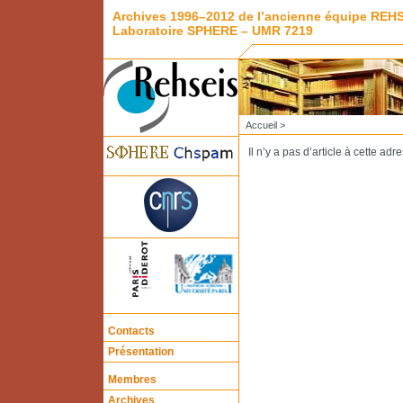
Archives 1996–2012 de l’ancienne équipe REH
Laboratoire SPHERE – UMR 7219
Accueil
>
Il n’y a pas d’article à cette adr
Contacts
Présentation
Membres
Archives