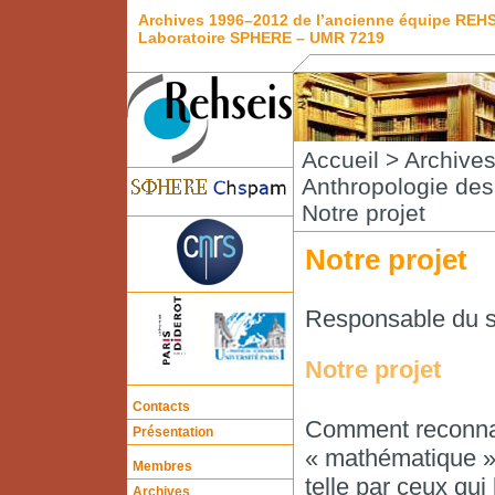
Archives 1996–2012 de l’ancienne équipe REH
Laboratoire SPHERE – UMR 7219
Accueil
>
Archive
Anthropologie de
Notre projet
Notre projet
Responsable du s
Notre projet
Contacts
Comment reconnaît
Présentation
« mathématique »q
Membres
telle par ceux qui
Archives