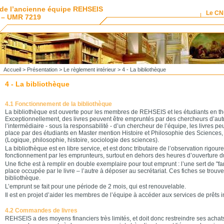
de l’ancienne équipe REHSEIS
Le C
 – UMR 7219
Accueil
>
Présentation
>
Le règlement intérieur
> 4 - La bibliothèque
4 - La bibliothèque
4.1 Fonctionnement de la bibliothèque
La bibliothèque est ouverte pour les membres de REHSEIS et les étudiants en thès
Exceptionnellement, des livres peuvent être empruntés par des chercheurs d’aut
l’intermédiaire - sous la responsabilité - d’un chercheur de l’équipe, les livres pe
place par des étudiants en Master mention Histoire et Philosophie des Sciences
(Logique, philosophie, histoire, sociologie des sciences).
La bibliothèque est en libre service, et est donc tributaire de l’observation rigou
fonctionnement par les emprunteurs, surtout en dehors des heures d’ouverture du
Une fiche est à remplir en double exemplaire pour tout emprunt : l’une sert de "fan
place occupée par le livre – l’autre à déposer au secrétariat. Ces fiches se trouven
bibliothèque.
L’emprunt se fait pour une période de 2 mois, qui est renouvelable.
Il est en projet d’aider les membres de l’équipe à accéder aux services de prêts i
4.2 Commandes de livres
REHSEIS a des moyens financiers très limités, et doit donc restreindre ses achat