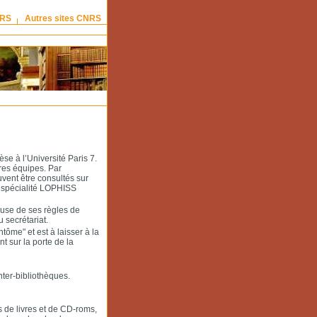
NRS
Autres sites CNRS
e à l’Université Paris 7.
res équipes. Par
uvent être consultés sur
, spécialité LOPHISS
reuse de ses règles de
 secrétariat.
tôme" et est à laisser à la
t sur la porte de la
nter-bibliothèques.
s de livres et de CD-roms,