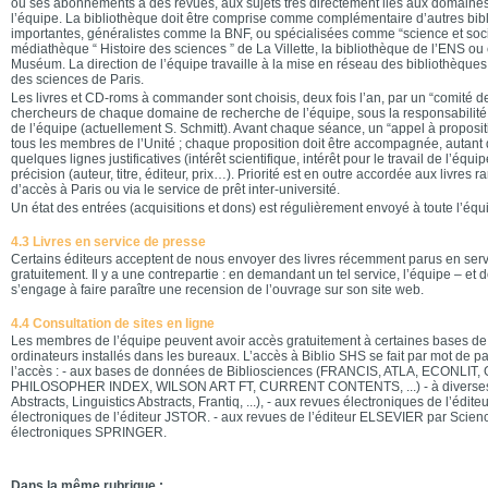
ou ses abonnements à des revues, aux sujets très directement liés aux domaine
l’équipe. La bibliothèque doit être comprise comme complémentaire d’autres bib
importantes, généralistes comme la BNF, ou spécialisées comme “science et socié
médiathèque “ Histoire des sciences ” de La Villette, la bibliothèque de l’ENS ou
Muséum. La direction de l’équipe travaille à la mise en réseau des bibliothèques 
des sciences de Paris.
Les livres et CD-roms à commander sont choisis, deux fois l’an, par un “comité 
chercheurs de chaque domaine de recherche de l’équipe, sous la responsabilit
de l’équipe (actuellement S. Schmitt). Avant chaque séance, un “appel à proposit
tous les membres de l’Unité ; chaque proposition doit être accompagnée, autant q
quelques lignes justificatives (intérêt scientifique, intérêt pour le travail de l’équi
précision (auteur, titre, éditeur, prix…). Priorité est en outre accordée aux livres rar
d’accès à Paris ou via le service de prêt inter-université.
Un état des entrées (acquisitions et dons) est régulièrement envoyé à toute l’équ
4.3 Livres en service de presse
Certains éditeurs acceptent de nous envoyer des livres récemment parus en serv
gratuitement. Il y a une contrepartie : en demandant un tel service, l’équipe – e
s’engage à faire paraître une recension de l’ouvrage sur son site web.
4.4 Consultation de sites en ligne
Les membres de l’équipe peuvent avoir accès gratuitement à certaines bases de
ordinateurs installés dans les bureaux. L’accès à Biblio SHS se fait par mot de
l’accès : - aux bases de données de Bibliosciences (FRANCIS, ATLA, ECONLIT
PHILOSOPHER INDEX, WILSON ART FT, CURRENT CONTENTS, ...) - à diverses a
Abstracts, Linguistics Abstracts, Frantiq, ...), - aux revues électroniques de l’édit
électroniques de l’éditeur JSTOR. - aux revues de l’éditeur ELSEVIER par Scienc
électroniques SPRINGER.
Dans la même rubrique :