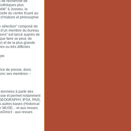
s de recherche de
liothèques plus
té” à Jussieu, la
 celle du centre Koyré au
d’histoire et philosophie
de sélection” composé de
é d’un membre du bureau
ions” est lancé auprès de
ue faire se peut, de
pe) et de la plus grande
es ou très difficiles
ipe.
ice de presse, donc
t donc ses membres –
 données à partir des
 passe et permet notamment
, GEOGRAPHY, IPSA, PAIS,
utres bases (Historical
eur MUSE, - et aux revues
eDirect - aux revues