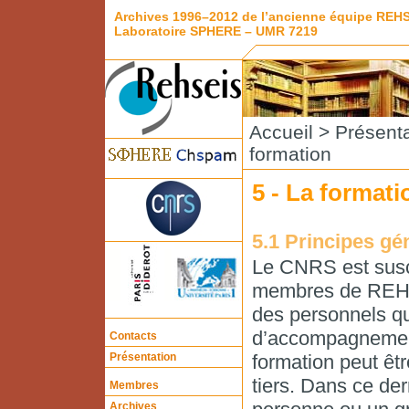
Archives 1996–2012 de l’ancienne équipe REH
Laboratoire SPHERE – UMR 7219
Accueil
>
Présenta
formation
5 - La formati
5.1 Principes gé
Le CNRS est susc
membres de REHSEI
des personnels qu
d’accompagnement 
Contacts
Présentation
formation peut êt
tiers. Dans ce de
Membres
Archives