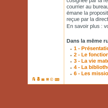
cosignée par la r
courrier au bureau
émane la propositi
reçue par la direct
En savoir plus : v
Dans la même ru
1 - Présentati
2 - Le foncti
3 - La vie mat
4 - La bibliot
6 - Les missi