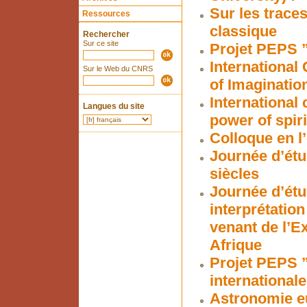
Sur les traces
Ressources
classique
Rechercher
Sur ce site
Projet PEPS ”
International
Sur le Web du CNRS
of Imaginatio
International
Langues du site
power of spiri
Colloque en l
Journée d’étu
siècles
Journée d’étud
interprétation
venant de l’E
Afrique
Projet PEPS ”
internationale
Astronomie eu