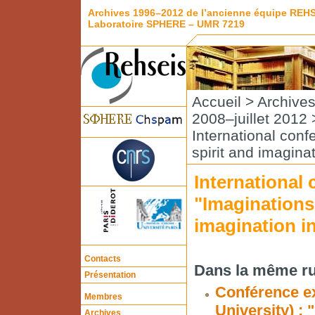
Archives 1996–2012 de l’ancienne équipe REH
Laboratoire SPHERE – UMR 7219
Accueil
>
Archive
2008–juillet 2012
International conf
spirit and imagina
International
"Imaginations"
imagination in
Contacts
Dans la même ru
Présentation
Conférence e
Membres
University) :
Archives