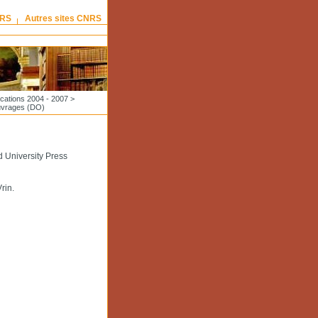
NRS
Autres sites CNRS
ications 2004 - 2007
>
ouvrages (DO)
 University Press
rin.