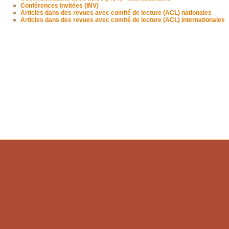
Conférences invitées (INV)
Articles dans des revues avec comité de lecture (ACL) nationales
Articles dans des revues avec comité de lecture (ACL) internationales