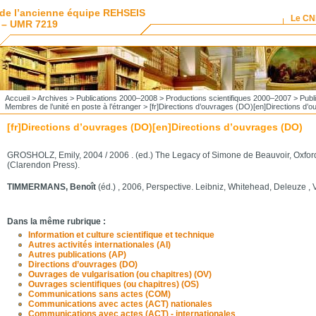
de l’ancienne équipe REHSEIS
Le C
 – UMR 7219
Accueil
>
Archives
>
Publications 2000–2008
>
Productions scientifiques 2000–2007
>
Publ
Membres de l’unité en poste à l’étranger
>
[fr]Directions d’ouvrages (DO)[en]Directions d’
[fr]Directions d’ouvrages (DO)[en]Directions d’ouvrages (DO)
GROSHOLZ, Emily, 2004 / 2006 . (ed.) The Legacy of Simone de Beauvoir, Oxford
(Clarendon Press).
TIMMERMANS, Benoît
(éd.) , 2006, Perspective. Leibniz, Whitehead, Deleuze , V
Dans la même rubrique :
Information et culture scientifique et technique
Autres activités internationales (AI)
Autres publications (AP)
Directions d’ouvrages (DO)
Ouvrages de vulgarisation (ou chapitres) (OV)
Ouvrages scientifiques (ou chapitres) (OS)
Communications sans actes (COM)
Communications avec actes (ACT) nationales
Communications avec actes (ACT) - internationales