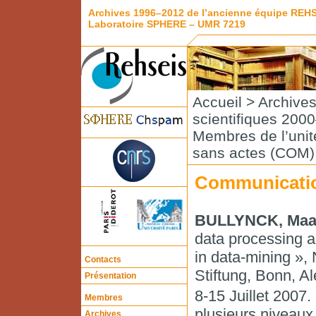
Archives 1996–2012 de l’ancienne équipe REH
Laboratoire SPHERE – UMR 7219
Accueil
>
Archive
scientifiques 200
Membres de l’unité
sans actes (COM)
Communicatio
BULLYNCK, Maa
data processing a
in data-mining »
Contacts
Stiftung, Bonn, A
Présentation
8-15 Juillet 2007.
Membres
plusieurs niveaux
Archives