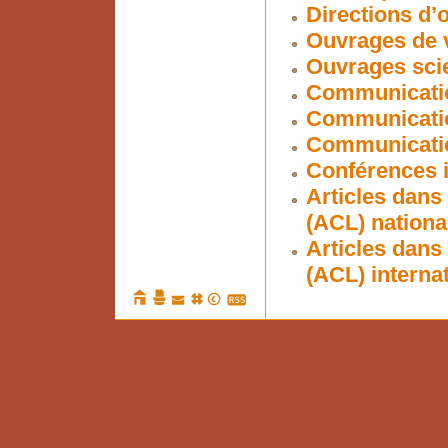
Directions d’
Ouvrages de v
Ouvrages scie
Communicatio
Communicatio
Communication
Conférences i
Articles dans
(ACL) nationa
Articles dans
(ACL) interna