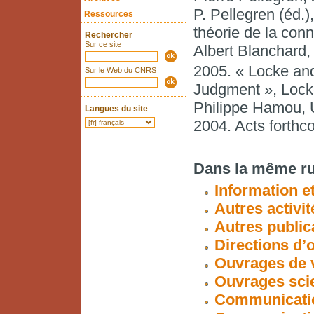
P. Pellegren (éd.
Ressources
théorie de la con
Rechercher
Sur ce site
Albert Blanchard,
2005. « Locke and
Sur le Web du CNRS
Judgment », Lock
Philippe Hamou, U
Langues du site
2004. Acts forthc
Dans la même ru
Information et
Autres activit
Autres public
Directions d’
Ouvrages de v
Ouvrages scie
Communicatio