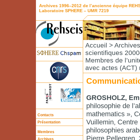
Archives 1996–2012 de l’ancienne équipe REH
Laboratoire SPHERE – UMR 7219
Accueil
>
Archive
scientifiques 200
Membres de l’unité
avec actes (ACT) 
Communicatio
GROSHOLZ, Emil
philosophie de l’a
mathematics », C
Contacts
Vuillemin, Centre 
Présentation
philosophies ara
Membres
Pierre Pellegren,
Archives