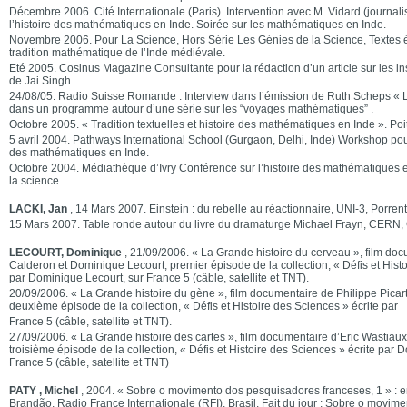
Décembre 2006. Cité Internationale (Paris). Intervention avec M. Vidard (journalis
l’histoire des mathématiques en Inde. Soirée sur les mathématiques en Inde.
Novembre 2006. Pour La Science, Hors Série Les Génies de la Science, Textes écr
tradition mathématique de l’Inde médiévale.
Eté 2005. Cosinus Magazine Consultante pour la rédaction d’un article sur les 
de Jai Singh.
24/08/05. Radio Suisse Romande : Interview dans l’émission de Ruth Scheps « L
dans un programme autour d’une série sur les “voyages mathématiques” .
Octobre 2005. « Tradition textuelles et histoire des mathématiques en Inde ». Poit
5 avril 2004. Pathways International School (Gurgaon, Delhi, Inde) Workshop pour 
des mathématiques en Inde.
Octobre 2004. Médiathèque d’Ivry Conférence sur l’histoire des mathématiques e
la science.
LACKI, Jan
, 14 Mars 2007. Einstein : du rebelle au réactionnaire, UNI-3, Porrent
15 Mars 2007. Table ronde autour du livre du dramaturge Michael Frayn, CERN,
LECOURT, Dominique
, 21/09/2006. « La Grande histoire du cerveau », film doc
Calderon et Dominique Lecourt, premier épisode de la collection, « Défis et Histo
par Dominique Lecourt, sur France 5 (câble, satellite et TNT).
20/09/2006. « La Grande histoire du gène », film documentaire de Philippe Picar
deuxième épisode de la collection, « Défis et Histoire des Sciences » écrite par
France 5 (câble, satellite et TNT).
27/09/2006. « La Grande histoire des cartes », film documentaire d’Eric Wastiaux
troisième épisode de la collection, « Défis et Histoire des Sciences » écrite par 
France 5 (câble, satellite et TNT)
PATY , Michel
, 2004. « Sobre o movimento dos pesquisadores franceses, 1 » : e
Brandão, Radio France Internationale (RFI), Brasil, Fait du jour ; Sobre o movi