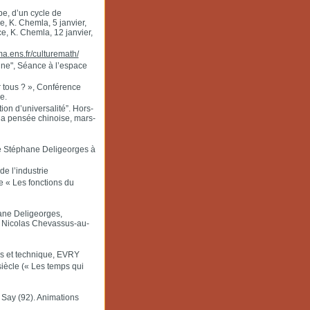
be, d’un cycle de
, K. Chemla, 5 janvier,
, K. Chemla, 12 janvier,
a.ens.fr/culturemath/
nne", Séance à l’espace
 tous ? », Conférence
e.
on d’universalité”. Hors-
la pensée chinoise, mars-
 de Stéphane Deligeorges à
de l’industrie
e « Les fonctions du
ane Deligeorges,
de Nicolas Chevassus-au-
es et technique, EVRY
iècle (« Les temps qui
 Say (92). Animations