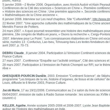
public, Nancy.
5 janvier 2006—2 février 2006. Organisation, avec Annick Audoir et Alain Peyrau
Conférences de la Cité des sciences « Sciences en Chine ». Première conférence
« Histoire des sciences en Chine : Une première approche ». Seconde conférence
« Mathématiques de la Chine ancienne ».
6 janvier 2006. Interview sur Les neuf chapitres. Site "CultureMath",
http://www.dm
22 février 2007. "Une approche culturelle des mathématiques de la Chine ancie
Mendès France de Poitiers.
24 mars 2007. « A quoi pourrait ressembler une histoire des mathématiques pour
plénière, 18e congrès de Maths.en.jeans, « Osons la recherche », Cergy-Pontois
2007. Interview pour Le Point : “Les connaissances élaborées en Chine ont vocati
série, numéro 13 : Confucius, Lao-tseu, Tchouang-tseu.Les textes fondateurs de 
avril 2007, p. 70-73.
DEBRU Claude
, 8 janvier 2004. Participation à l’émission Continent sciences
France Culture
27 mars 2007 . Conférence “Enquête sur l’activité onirique”, Cité des sciences et 
28 mars 2007. Participation à l’émission de Patrick Chompré sur RFI, sur le thèm
rêve »
GHESQUIER-POURCIN Danièle
, 2003. Emission "Continent Science", de Stéph
programme "Les briques de la vie, histoire d’organes, de tissus et de cellules" 
Louis, diffusée le 6 février 2003, France Culture.
Jacob Marie
, 17 au 19/11/2006. Communication au 2 e salon du livre de scienc
06/04/2007, émission de radio à Radio Suisse romande : les sciences au XVIIIe s
courent »)
KELLER, Agathe
, Année scolaire 2005-2006 et 2006-2007. Lycée Jean Baptiste
autour de l’histoire des mathématiques en Inde.