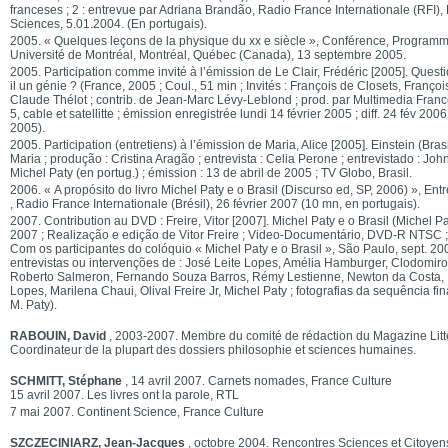
franceses ; 2 : entrevue par Adriana Brandão, Radio France Internationale (RFI),
Sciences, 5.01.2004. (En portugais).
2005. « Quelques leçons de la physique du xx e siècle », Conférence, Programm
Université de Montréal, Montréal, Québec (Canada), 13 septembre 2005.
2005. Participation comme invité à l’émission de Le Clair, Frédéric [2005]. Questi
il un génie ? (France, 2005 ; Coul., 51 min ; Invités : François de Closets, Françoi
Claude Thélot ; contrib. de Jean-Marc Lévy-Leblond ; prod. par Multimedia Fran
5, cable et satellitte ; émission enregistrée lundi 14 février 2005 ; diff. 24 fév 2006 
2005).
2005. Participation (entretiens) à l’émission de Maria, Alice [2005]. Einstein (Brasil,
Maria ; produção : Cristina Aragão ; entrevista : Celia Perone ; entrevistado : John 
Michel Paty (en portug.) ; émission : 13 de abril de 2005 ; TV Globo, Brasil.
2006. « A propósito do livro Michel Paty e o Brasil (Discurso ed, SP, 2006) », En
, Radio France Internationale (Brésil), 26 février 2007 (10 mn, en portugais).
2007. Contribution au DVD : Freire, Vitor [2007]. Michel Paty e o Brasil (Michel Paty
2007 ; Realização e edição de Vitor Freire ; Video-Documentário, DVD-R NTSC ; 
Com os participantes do colóquio « Michel Paty e o Brasil », São Paulo, sept. 200
entrevistas ou intervenções de : José Leite Lopes, Amélia Hamburger, Clodomir
Roberto Salmeron, Fernando Souza Barros, Rémy Lestienne, Newton da Costa, M
Lopes, Marilena Chaui, Olival Freire Jr, Michel Paty ; fotografias da sequência fi
M. Paty).
RABOUIN, David
, 2003-2007. Membre du comité de rédaction du Magazine Litt
Coordinateur de la plupart des dossiers philosophie et sciences humaines.
SCHMITT, Stéphane
, 14 avril 2007. Carnets nomades, France Culture
15 avril 2007. Les livres ont la parole, RTL
7 mai 2007. Continent Science, France Culture
SZCZECINIARZ, Jean-Jacques
, octobre 2004. Rencontres Sciences et Citoyen