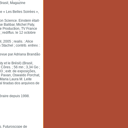
 Brasil, Magazine
e « Les Belles Soirées »,
on Science. Einstein était-
se Balibar, Michel Paty,
ce Production, TV France
; rediffus. le 12 octobre
 2005 ; realis. : Alice
Stachel ; contrib. entrev. :
trevue par Adriana Brandão
 et le Brésil) (Brasil,
Côres. ; 56 mn ; 3,34 Go ;
3 ; extr. de exposições,
o Pavan, Oswaldo Porchat,
aria Laura M. Leite
nal tiradas dos arquivos de
éraire depuis 1998.
s. Futuroscope de