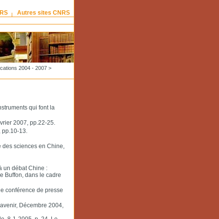
NRS
Autres sites CNRS
ications 2004 - 2007
>
struments qui font la
vrier 2007, pp.22-25.
 pp.10-13.
e des sciences en Chine,
à un débat Chine :
e Buffon, dans le cadre
ne conférence de presse
t avenir, Décembre 2004,