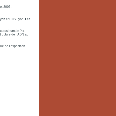
ie, 2005.
 Lyon et ENS Lyon, Les
 corps humain ? »,
structure de l’ADN au
ue de l’exposition