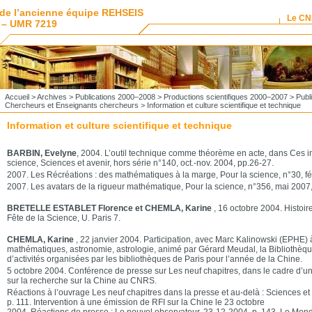
de l’ancienne équipe REHSEIS
Le C
 – UMR 7219
Accueil
>
Archives
>
Publications 2000–2008
>
Productions scientifiques 2000–2007
>
Publ
Chercheurs et Enseignants chercheurs
> Information et culture scientifique et technique
Information et culture scientifique et technique
BARBIN, Evelyne
, 2004. L’outil technique comme théorème en acte, dans Ces in
science, Sciences et avenir, hors série n°140, oct.-nov. 2004, pp.26-27.
2007. Les Récréations : des mathématiques à la marge, Pour la science, n°30, fé
2007. Les avatars de la rigueur mathématique, Pour la science, n°356, mai 2007,
BRETELLE ESTABLET Florence et CHEMLA, Karine
, 16 octobre 2004. Histoir
Fête de la Science, U. Paris 7.
CHEMLA, Karine
, 22 janvier 2004. Participation, avec Marc Kalinowski (EPHE) 
mathématiques, astronomie, astrologie, animé par Gérard Meudal, la Bibliothèqu
d’activités organisées par les bibliothèques de Paris pour l’année de la Chine.
5 octobre 2004. Conférence de presse sur Les neuf chapitres, dans le cadre d’u
sur la recherche sur la Chine au CNRS.
Réactions à l’ouvrage Les neuf chapitres dans la presse et au-delà : Sciences e
p. 111. Intervention à une émission de RFI sur la Chine le 23 octobre