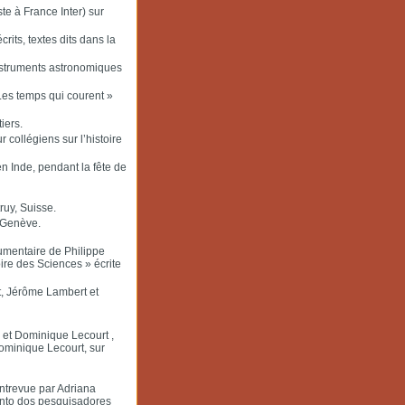
te à France Inter) sur
its, textes dits dans la
instruments astronomiques
es temps qui courent »
iers.
collégiens sur l’histoire
n Inde, pendant la fête de
ruy, Suisse.
 Genève.
umentaire de Philippe
ire des Sciences » écrite
t, Jérôme Lambert et
 et Dominique Lecourt ,
Dominique Lecourt, sur
ntrevue par Adriana
mento dos pesquisadores