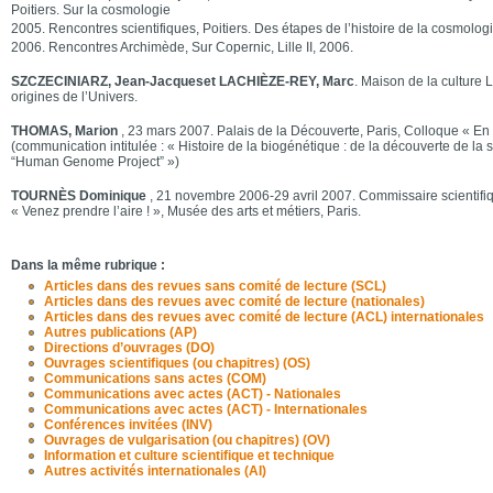
Poitiers. Sur la cosmologie
2005. Rencontres scientifiques, Poitiers. Des étapes de l’histoire de la cosmolog
2006. Rencontres Archimède, Sur Copernic, Lille II, 2006.
SZCZECINIARZ, Jean-Jacqueset LACHIÈZE-REY, Marc
. Maison de la culture
origines de l’Univers.
THOMAS, Marion
, 23 mars 2007. Palais de la Découverte, Paris, Colloque « En
(communication intitulée : « Histoire de la biogénétique : de la découverte de la 
“Human Genome Project” »)
TOURNÈS Dominique
, 21 novembre 2006-29 avril 2007. Commissaire scientifiq
« Venez prendre l’aire ! », Musée des arts et métiers, Paris.
Dans la même rubrique :
Articles dans des revues sans comité de lecture (SCL)
Articles dans des revues avec comité de lecture (nationales)
Articles dans des revues avec comité de lecture (ACL) internationales
Autres publications (AP)
Directions d’ouvrages (DO)
Ouvrages scientifiques (ou chapitres) (OS)
Communications sans actes (COM)
Communications avec actes (ACT) - Nationales
Communications avec actes (ACT) - Internationales
Conférences invitées (INV)
Ouvrages de vulgarisation (ou chapitres) (OV)
Information et culture scientifique et technique
Autres activités internationales (AI)