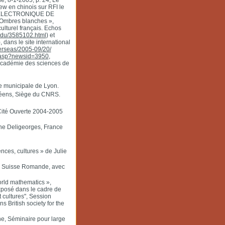
e, 8-1-2005, p. 24, Le
ew en chinois sur RFI le
IN ELECTRONIQUE DE
« Ombres blanches »,
ulturel français. Echos
-Edu/3585102.html
) et
), dans le site international
erseas/2005-09/20/
.asp?newsid=3950
,
’Académie des sciences de
e municipale de Lyon.
céens, Siège du CNRS.
Cité Ouverte 2004-2005
ne Deligeorges, France
nces, cultures » de Julie
io Suisse Romande, avec
rld mathematics »,
Exposé dans le cadre de
 cultures", Session
s British society for the
e, Séminaire pour large