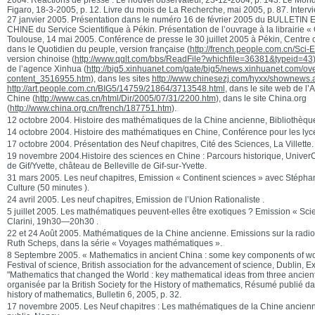
2004. Réactions de presse : Le nouvel observateur, 23-12-2004, p. 143. Le Mond
Figaro, 18-3-2005, p. 12. Livre du mois de La Recherche, mai 2005, p. 87. Intervi
27 janvier 2005. Présentation dans le numéro 16 de février 2005 du BULLET
CHINE du Service Scientifique à Pékin. Présentation de l’ouvrage à la librairie 
Toulouse, 14 mai 2005. Conférence de presse le 30 juillet 2005 à Pékin, Centre c
dans le Quotidien du peuple, version française (
http://french.people.com.cn/Sci
version chinoise (
http://www.qglt.com/bbs/ReadFile?whichfile=36381&typeid=43
de l’agence Xinhua (
http://big5.xinhuanet.com/gate/big5/news.xinhuanet.com/ov
content_3516955.htm
), dans les sites
http://www.chinesezj.com/hyxx/shownews
http://art.people.com.cn/BIG5/14759/21864/3713548.html
, dans le site web de l
Chine (
http://www.cas.cn/html/Dir/2005/07/31/2200.htm
), dans le site China.org
(
http://www.china.org.cn/french/187751.htm
).
12 octobre 2004. Histoire des mathématiques de la Chine ancienne, Bibliothèqu
14 octobre 2004. Histoire des mathématiques en Chine, Conférence pour les ly
17 octobre 2004. Présentation des Neuf chapitres, Cité des Sciences, La Villette.
19 novembre 2004.Histoire des sciences en Chine : Parcours historique, Univer
de Gif/Yvette, château de Belleville de Gif-sur-Yvette.
31 mars 2005. Les neuf chapitres, Emission « Continent sciences » avec Stépha
Culture (50 minutes ).
24 avril 2005. Les neuf chapitres, Emission de l’Union Rationaliste .
5 juillet 2005. Les mathématiques peuvent-elles être exotiques ? Emission « Scie
Clarini, 19h30—20h30 .
22 et 24 Août 2005. Mathématiques de la Chine ancienne. Emissions sur la rad
Ruth Scheps, dans la série « Voyages mathématiques ».
8 Septembre 2005. « Mathematics in ancient China : some key components of wo
Festival of science, British association for the advancement of science, Dublin, 
"Mathematics that changed the World : key mathematical ideas from three ancient
organisée par la British Society for the History of mathematics, Résumé publié dan
history of mathematics, Bulletin 6, 2005, p. 32.
17 novembre 2005. Les Neuf chapitres : Les mathématiques de la Chine ancienn