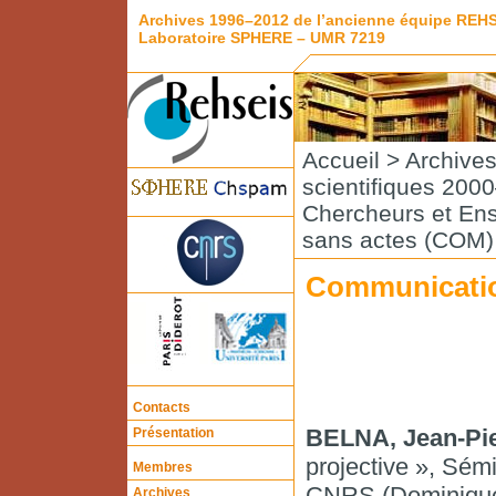
Archives 1996–2012 de l’ancienne équipe REH
Laboratoire SPHERE – UMR 7219
Accueil
>
Archive
scientifiques 200
Chercheurs et En
sans actes (COM)
Communicatio
Contacts
BELNA, Jean-Pie
Présentation
projective », Sémi
Membres
CNRS (Dominique
Archives