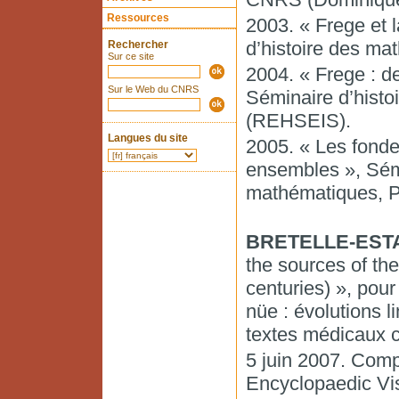
Ressources
2003. « Frege et 
d’histoire des m
Rechercher
Sur ce site
2004. « Frege : d
Sur le Web du CNRS
Séminaire d’hist
(REHSEIS).
Langues du site
2005. « Les fonde
ensembles », Sémi
mathématiques, Pa
BRETELLE-ESTA
the sources of the
centuries) », pou
nüe : évolutions l
textes médicaux c
5 juin 2007. Comp
Encyclopaedic Visi