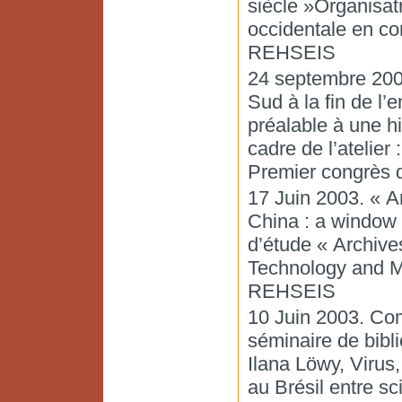
siècle »Organisat
occidentale en con
REHSEIS
24 septembre 2003
Sud à la fin de l’
préalable à une h
cadre de l’atelier
Premier congrès 
17 Juin 2003. « A
China : a window o
d’étude « Archive
Technology and M
REHSEIS
10 Juin 2003. Com
séminaire de bibli
Ilana Löwy, Virus
au Brésil entre sc