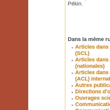
Pékin.
Dans la même ru
Articles dans
(SCL)
Articles dans
(nationales)
Articles dans
(ACL) interna
Autres public
Directions d’
Ouvrages scie
Communicatio