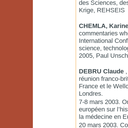
des Sciences, des
Krige, REHSEIS
CHEMLA, Karin
commentaries when
International Con
science, technolo
2005, Paul Unschu
DEBRU Claude
,
réunion franco-br
France et le Wellc
Londres.
7-8 mars 2003. Org
européen sur l’hi
la médecine en E
20 mars 2003. Co