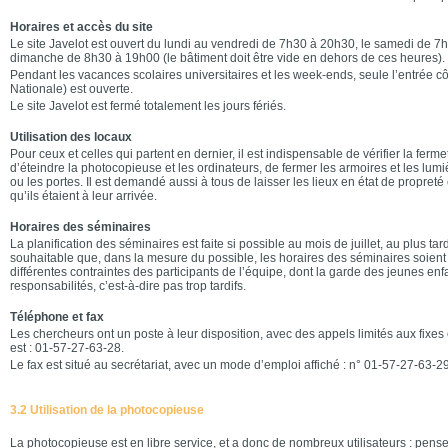
Horaires et accès du site
Le site Javelot est ouvert du lundi au vendredi de 7h30 à 20h30, le samedi de 7h
dimanche de 8h30 à 19h00 (le bâtiment doit être vide en dehors de ces heures).
Pendant les vacances scolaires universitaires et les week-ends, seule l’entrée cô
Nationale) est ouverte.
Le site Javelot est fermé totalement les jours fériés.
Utilisation des locaux
Pour ceux et celles qui partent en dernier, il est indispensable de vérifier la ferme
d’éteindre la photocopieuse et les ordinateurs, de fermer les armoires et les lumiè
ou les portes. Il est demandé aussi à tous de laisser les lieux en état de propreté
qu’ils étaient à leur arrivée.
Horaires des séminaires
La planification des séminaires est faite si possible au mois de juillet, au plus tard
souhaitable que, dans la mesure du possible, les horaires des séminaires soient
différentes contraintes des participants de l’équipe, dont la garde des jeunes enfa
responsabilités, c’est-à-dire pas trop tardifs.
Téléphone et fax
Les chercheurs ont un poste à leur disposition, avec des appels limités aux fixes
est : 01-57-27-63-28.
Le fax est situé au secrétariat, avec un mode d’emploi affiché : n° 01-57-27-63-29
3.2 Utilisation de la photocopieuse
La photocopieuse est en libre service, et a donc de nombreux utilisateurs : pens