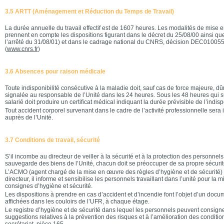
3.5 ARTT (Aménagement et Réduction du Temps de Travail)
La durée annuelle du travail effectif est de 1607 heures. Les modalités de mise 
prennent en compte les dispositions figurant dans le décret du 25/08/00 ainsi q
l’arrêté du 31/08/01) et dans le cadrage national du CNRS, décision DEC0100
(
www.cnrs.fr
)
3.6 Absences pour raison médicale
Toute indisponibilité consécutive à la maladie doit, sauf cas de force majeure, dûm
signalée au responsable de l’Unité dans les 24 heures. Sous les 48 heures qui suiv
salarié doit produire un certificat médical indiquant la durée prévisible de l’indispo
Tout accident corporel survenant dans le cadre de l’activité professionnelle ser
auprès de l’Unité.
3.7 Conditions de travail, sécurité
S’il incombe au directeur de veiller à la sécurité et à la protection des personnels
sauvegarde des biens de l’Unité, chacun doit se préoccuper de sa propre sécurité
L’ACMO (agent chargé de la mise en œuvre des règles d’hygiène et de sécurité) a
directeur, il informe et sensibilise les personnels travaillant dans l’unité pour la
consignes d’hygiène et sécurité.
Les dispositions à prendre en cas d’accident et d’incendie font l’objet d’un docum
affichées dans les couloirs de l’UFR, à chaque étage.
Le registre d’hygiène et de sécurité dans lequel les personnels peuvent consigne
suggestions relatives à la prévention des risques et à l’amélioration des condition