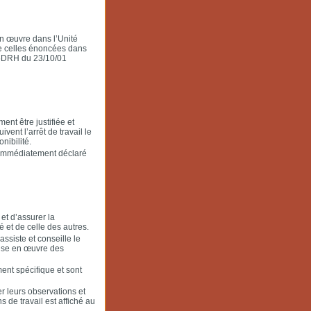
en œuvre dans l’Unité
ue celles énoncées dans
55DRH du 23/10/01
ent être justifiée et
ent l’arrêt de travail le
nibilité.
a immédiatement déclaré
 et d’assurer la
 et de celle des autres.
ssiste et conseille le
 mise en œuvre des
ent spécifique et sont
r leurs observations et
s de travail est affiché au