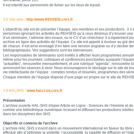
secrétariat, pièce 165.
Il est interdit aux personnels de fumer sur les lieux de travail.
3.8 Site web :
http://www.REHSEIS.cnrs.fr
L’objectif du site est de présenter l’équipe, ses membres et ses productions : il s
personnes ignorant les activités du REHSEIS qu’à ceux désireux d’y trouver une p
d’un séminaire, l’adresse des locaux, ou le CV d’un chercheur. Il a également pou
archive en ligne des activités de l’équipe. Ce site est appelé à évoluer au gré des
de chacun. Il est ainsi envisagé d’en faire une version anglaise ou d’y stocker 
bibliographiques. Vos suggestions sont les bienvenues.
Les responsables de séminaires sont invités à afficher leurs programmes annuels s
même pour les journées, colloques et conférences ponctuelles auxquels l’équipe
“actualités”, renouvelée mensuellement, et une rubrique “agenda”, renouvelée t
annoncent les séances à venir. Nous encourageons le stockage sur le site de toute
vie intellectuelle de l’équipe : comptes rendus et résumés, programmes des sémi
Chaque membre de l’équipe dispose d’une page en propre sur le site de REHSEIS,
3.9 HALSHS :
www.hal.ccsd.cnrs.fr
Présentation
L’archive ouverte HAL-SHS (Hyper Article en Ligne - Sciences de l’Homme et de 
comme une bibliothèque numérique recevant et diffusant les productions intellec
dans les disciplines des SHS.
Objectifs et contenu de l’archive
L’archive HAL-SHS s’inscrit dans un mouvement international en faveur du libre 
effectué afin d’optimiser la visibilité, l’accessibilité, la rapidité de diffusion et l’