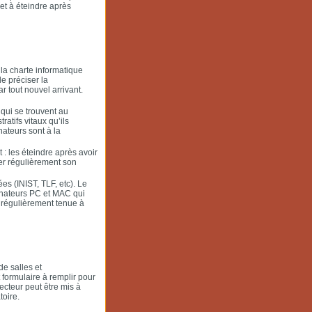
et à éteindre après
la charte informatique
e préciser la
ar tout nouvel arrivant.
 qui se trouvent au
ratifs vitaux qu’ils
nateurs sont à la
: les éteindre après avoir
yer régulièrement son
s (INIST, TLF, etc). Le
inateurs PC et MAC qui
t régulièrement tenue à
de salles et
 formulaire à remplir pour
ecteur peut être mis à
toire.