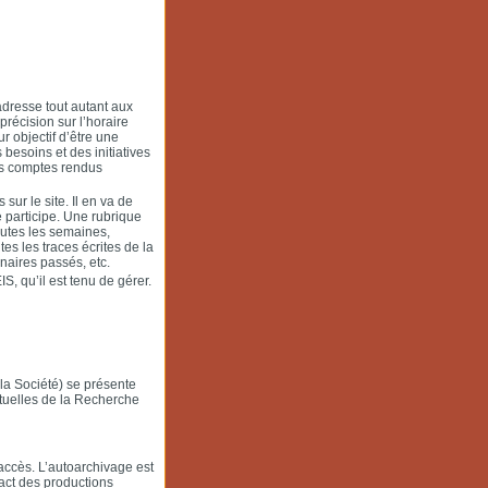
’adresse tout autant aux
récision sur l’horaire
r objectif d’être une
 besoins et des initiatives
des comptes rendus
ur le site. Il en va de
 participe. Une rubrique
outes les semaines,
s les traces écrites de la
naires passés, etc.
 qu’il est tenu de gérer.
la Société) se présente
tuelles de la Recherche
accès. L’autoarchivage est
impact des productions