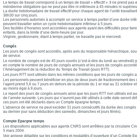
Le temps de travail correspond à un temps de travail « effectif ». Il ne prend pas
méridienne obligatoire qui ne peut pas être ni inférieure à 45 minutes ni supérie
La durée hebdomadaire de travail effectif pour chaque agent de l’unité travaillant
38h30 sur cinq jours.
Les personnels autorisés à accomplir un service à temps partiel d’une durée inf
peuvent travailler selon un cycle hebdomadaire inférieur à 5 jours.
Des facilités d’horaires sont accordées aux agents ayant des difficultés pour fair
enfants, dans la limite d’une demi-heure par jour.
Virginie, gestionnaire, étant à temps partiel, ne travaille pas le mercredi.
Congés
Les jours de congés sont accordés, après avis du responsable hiérarchique, sou
de service.
Le nombre de congés est de 45 jours ouvrés (c’est-à-dire du lundi au vendredi) pa
en compte le nombre de jours de congés annuels et les jours de congés accordés
l’Aménagement de la réduction du Temps de Travail (jours RTT).
Les jours RTT sont utilisés dans les mêmes conditions que les jours de congés a
Les personnels peuvent bénéficier en plus de deux jours de fractionnement des c
l’agent prend 5,6 ou 7 jours en dehors de la période du 1 er mai au 31 octobre et
au moins égal à 8 jours.
Le report des jours de congés annuels ainsi que les jours RTT non utilisés est aut
de l’année suivante. Les jours qui n’auront pas été utilisés à cette date seront déf
ces jours ont été déclarés dans un Compte épargne temps.
L’absence de service ne peut excéder 31 jours consécutifs (la durée des congés 
au dernier jour sans déduction des samedis, dimanches et jours fériés).
Compte Epargne temps
Les dispositions applicables aux agents CNRS sont arrêtées par la circulaire C
5 mars 2004.
Voir annexe détaillée sur les conditions et modalités d’ouverture d’un Compte 