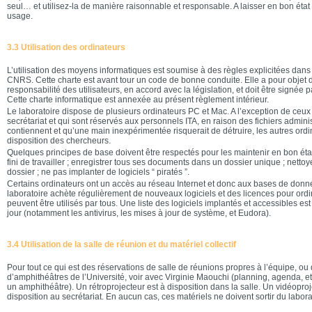
seul… et utilisez-la de manière raisonnable et responsable. A laisser en bon état 
usage.
3.3 Utilisation des ordinateurs
L’utilisation des moyens informatiques est soumise à des règles explicitées dans 
CNRS. Cette charte est avant tour un code de bonne conduite. Elle a pour objet d
responsabilité des utilisateurs, en accord avec la législation, et doit être signée p
Cette charte informatique est annexée au présent règlement intérieur.
Le laboratoire dispose de plusieurs ordinateurs PC et Mac. A l’exception de ceux
secrétariat et qui sont réservés aux personnels ITA, en raison des fichiers administ
contiennent et qu’une main inexpérimentée risquerait de détruire, les autres ordi
disposition des chercheurs.
Quelques principes de base doivent être respectés pour les maintenir en bon état 
fini de travailler ; enregistrer tous ses documents dans un dossier unique ; netto
dossier ; ne pas implanter de logiciels “ piratés ”.
Certains ordinateurs ont un accès au réseau Internet et donc aux bases de donnée
laboratoire achète régulièrement de nouveaux logiciels et des licences pour ord
peuvent être utilisés par tous. Une liste des logiciels implantés et accessibles es
jour (notamment les antivirus, les mises à jour de système, et Eudora).
3.4 Utilisation de la salle de réunion et du matériel collectif
Pour tout ce qui est des réservations de salle de réunions propres à l’équipe, ou 
d’amphithéâtres de l’Université, voir avec Virginie Maouchi (planning, agenda, et
un amphithéâtre). Un rétroprojecteur est à disposition dans la salle. Un vidéoproj
disposition au secrétariat. En aucun cas, ces matériels ne doivent sortir du labora