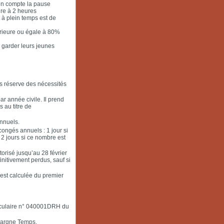
 en compte la pause
ure à 2 heures
 à plein temps est de
érieure ou égale à 80%
e garder leurs jeunes
s réserve des nécessités
r année civile. Il prend
 au titre de
nnuels.
ongés annuels : 1 jour si
 2 jours si ce nombre est
orisé jusqu’au 28 février
initivement perdus, sauf si
est calculée du premier
irculaire n° 040001DRH du
Epargne Temps.