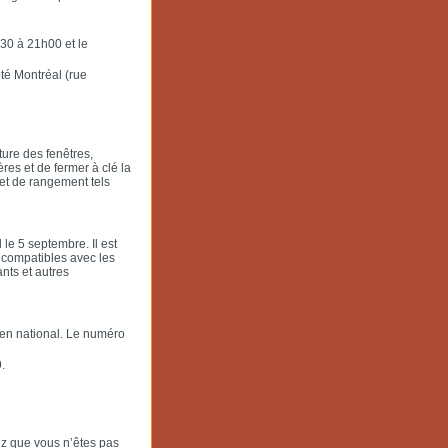
30 à 21h00 et le
té Montréal (rue
ture des fenêtres,
res et de fermer à clé la
 et de rangement tels
 le 5 septembre. Il est
 compatibles avec les
nts et autres
 en national. Le numéro
.
ez que vous n’êtes pas