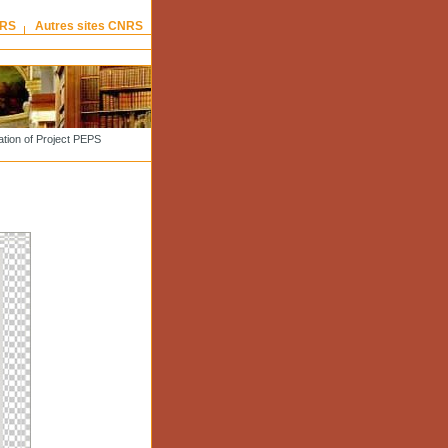
NRS
Autres sites CNRS
tion of Project PEPS