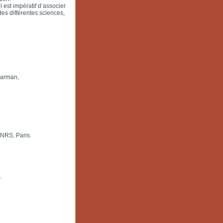
l est impératif d’associer
des différentes sciences,
harman,
CNRS, Paris.
.