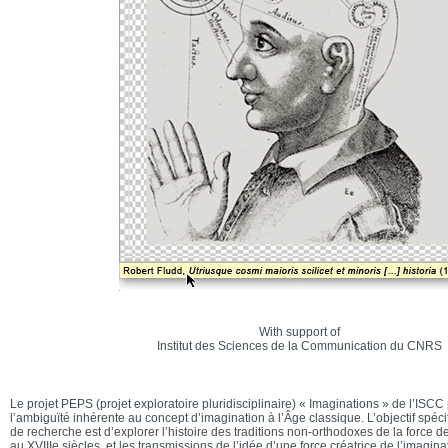
With support of
Institut des Sciences de la Communication du CNRS
Le projet PEPS (projet exploratoire pluridisciplinaire) « Imaginations » de l’ISCC
l’ambiguïté inhérente au concept d’imagination à l’Âge classique. L’objectif spé
de recherche est d’explorer l’histoire des traditions non-orthodoxes de la force de
au XVIIIe siècles, et les transmissions de l’idée d’une force créatrice de l’imagina