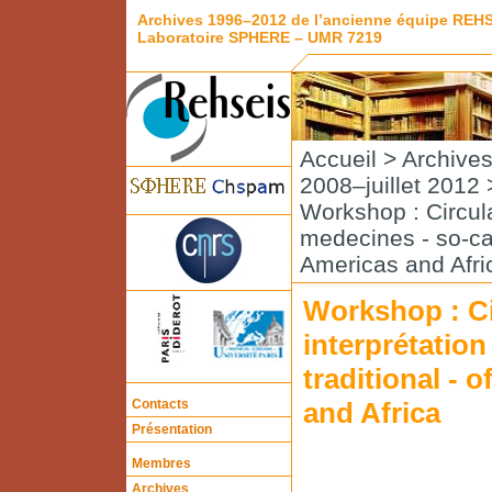
Archives 1996–2012 de l’ancienne équipe REH
Laboratoire SPHERE – UMR 7219
Accueil
>
Archive
2008–juillet 2012
Workshop : Circulat
medecines - so-cal
Americas and Afri
Workshop : Ci
interprétation
traditional - 
Contacts
and Africa
Présentation
Membres
Archives