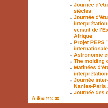
Journée d’étu
siècles
Journée d’étud
interprétation
venant de l’E
Afrique
Projet PEPS ”
internationale
Astronomie eu
The molding o
Matinées d’ét
interprétation
Journée inter
Nantes-Paris 
Journée des d