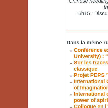
Chinese needling
t
16h15 : Discu
Dans la même ru
Conférence e
University) :
Sur les traces
classique
Projet PEPS ”
International
of Imaginatio
International
power of spiri
Colloque en l