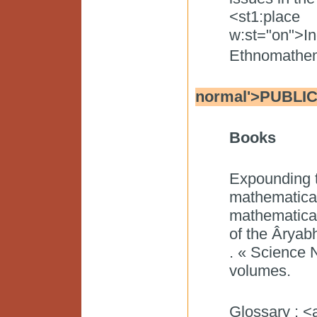
<st1:place
w:st="on">In
Ethnomathem
normal'>PUBLICA
Books
Expounding 
mathematical 
mathematical
of the
Âryabh
. « Science 
volumes.
Glossary :
<