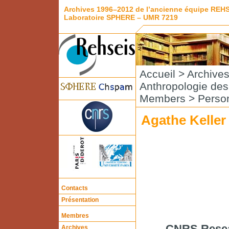
Archives 1996–2012 de l’ancienne équipe REH
Laboratoire SPHERE – UMR 7219
Accueil
>
Archive
Anthropologie de
Members
>
Perso
Agathe Keller
Contacts
Présentation
Membres
CNRS Rese
Archives