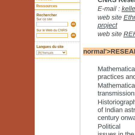
Ressources
E-mail :
kell
Rechercher
web site
Eth
Sur ce site
project
Sur le Web du CNRS
web site
REH
Langues du site
normal'>RESE
Mathematica
practices an
Mathematica
transmissio
Historiograp
of Indian as
century onw
Political
issues in th