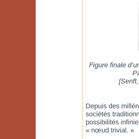
Figure finale d’u
P
[Senft
Depuis des millé
sociétés tradition
possibilités infin
« nœud trivial. »