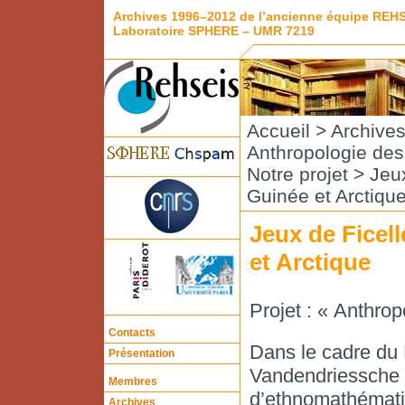
Archives 1996–2012 de l’ancienne équipe REH
Laboratoire SPHERE – UMR 7219
Accueil
>
Archive
Anthropologie de
Notre projet
> Jeux
Guinée et Arctiqu
Jeux de Ficel
et Arctique
Projet : « Anthro
Contacts
Dans le cadre du 
Présentation
Vandendriessche 
Membres
d’ethnomathématiq
Archives