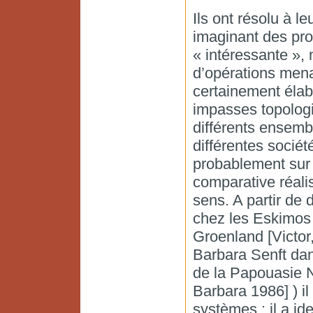
Ils ont résolu à 
imaginant des pro
« intéressante », 
d’opérations mena
certainement élab
impasses topolog
différents ensemb
différentes sociét
probablement sur 
comparative réali
sens. A partir de 
chez les Eskimos 
Groenland [Victor
Barbara Senft dans
de la Papouasie N
Barbara 1986] ) il
systèmes : il a id