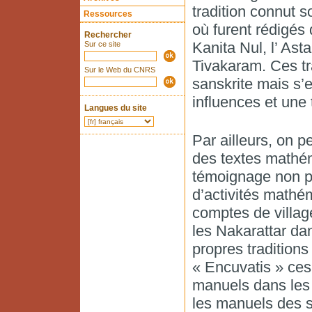
tradition connut 
Ressources
où furent rédigés 
Rechercher
Kanita Nul, l’ Ast
Sur ce site
Tivakaram. Ces tra
Sur le Web du CNRS
sanskrite mais s’
influences et une 
Langues du site
Par ailleurs, on p
des textes mathém
témoignage non p
d’activités mathém
comptes de villa
les Nakarattar da
propres traditions
« Encuvatis » ces
manuels dans les é
les manuels des s