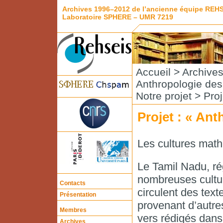
Archives 1996–2012 de l’ancienne équipe REH
Laboratoire SPHERE – UMR 7219
Accueil
>
Archive
Anthropologie de
Notre projet
> Proj
Projet : « An
Les cultures mat
Le Tamil Nadu, ré
nombreuses cultur
Contacts
circulent des text
Présentation
provenant d’autres
Membres
vers rédigés dans
Archives